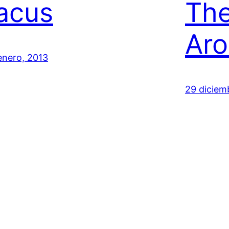
lacus
Th
Aro
enero, 2013
29 diciem