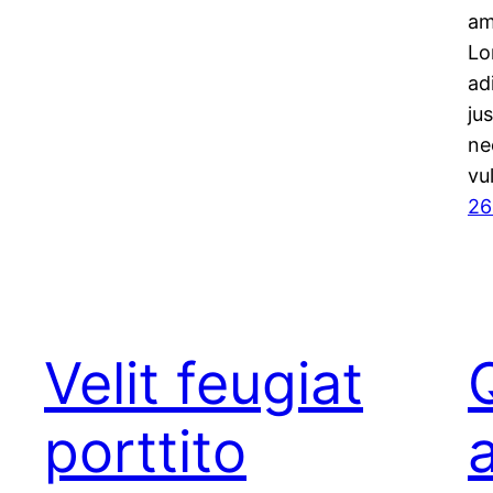
am
Lo
ad
ju
ne
vu
26
Velit feugiat
porttito