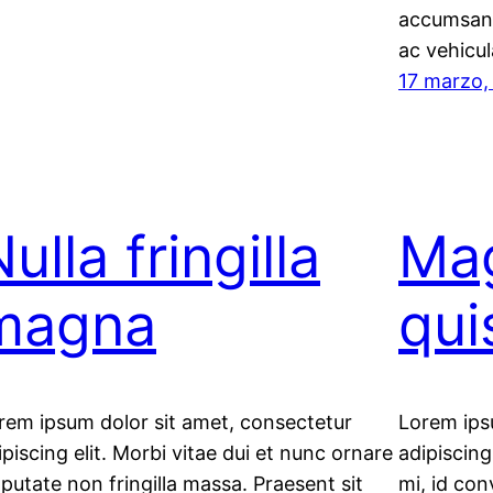
accumsan 
ac vehicu
17 marzo,
ulla fringilla
Mag
magna
qui
rem ipsum dolor sit amet, consectetur
Lorem ips
ipiscing elit. Morbi vitae dui et nunc ornare
adipiscing
lputate non fringilla massa. Praesent sit
mi, id con