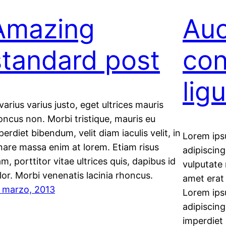
Amazing
Auc
standard post
con
lig
 varius varius justo, eget ultrices mauris
oncus non. Morbi tristique, mauris eu
perdiet bibendum, velit diam iaculis velit, in
Lorem ips
nare massa enim at lorem. Etiam risus
adipiscing
am, porttitor vitae ultrices quis, dapibus id
vulputate 
lor. Morbi venenatis lacinia rhoncus.
amet erat 
 marzo, 2013
Lorem ips
adipiscing
imperdiet 