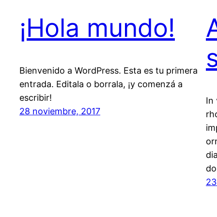
¡Hola mundo!
Bienvenido a WordPress. Esta es tu primera
entrada. Editala o borrala, ¡y comenzá a
escribir!
In
28 noviembre, 2017
rh
im
or
di
do
23