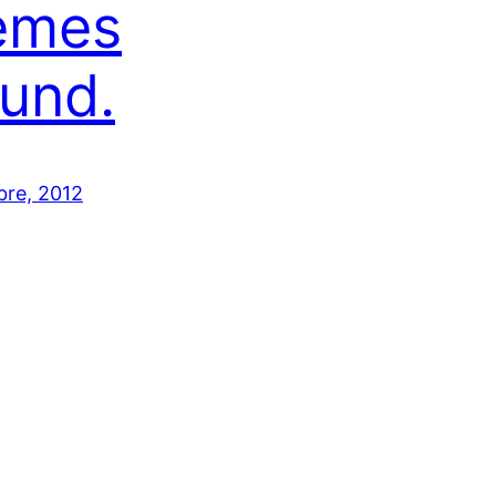
emes
und.
bre, 2012