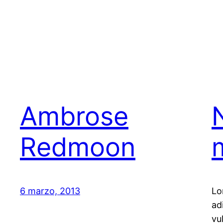
Ambrose
N
Redmoon
6 marzo, 2013
Lo
ad
vu