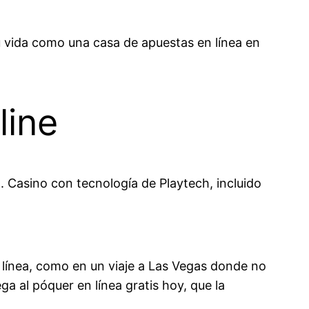
u vida como una casa de apuestas en línea en
line
 Casino con tecnología de Playtech, incluido
 línea, como en un viaje a Las Vegas donde no
a al póquer en línea gratis hoy, que la