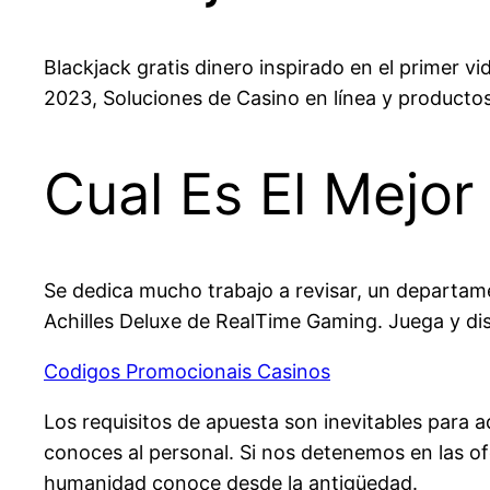
Blackjack gratis dinero inspirado en el primer
2023, Soluciones de Casino en línea y productos
Cual Es El Mejo
Se dedica mucho trabajo a revisar, un departame
Achilles Deluxe de RealTime Gaming.
Juega y dis
Codigos Promocionais Casinos
Los requisitos de apuesta son inevitables para
conoces al personal. Si nos detenemos en las ofe
humanidad conoce desde la antigüedad.