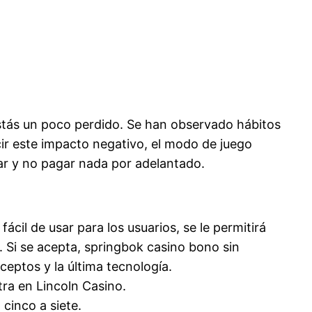
estás un poco perdido. Se han observado hábitos
ir este impacto negativo, el modo de juego
ar y no pagar nada por adelantado.
fácil de usar para los usuarios, se le permitirá
 Si se acepta, springbok casino bono sin
eptos y la última tecnología.
tra en Lincoln Casino.
cinco a siete.