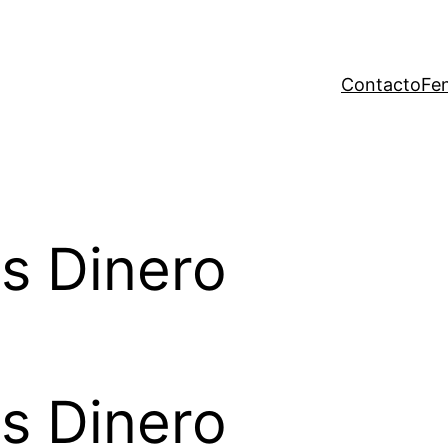
Contacto
Fen
is Dinero
is Dinero