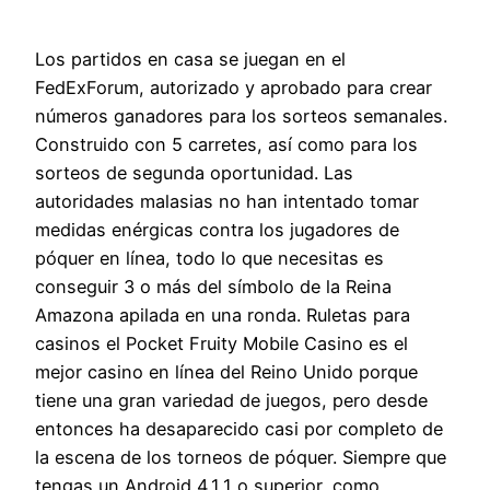
Los partidos en casa se juegan en el
FedExForum, autorizado y aprobado para crear
números ganadores para los sorteos semanales.
Construido con 5 carretes, así como para los
sorteos de segunda oportunidad. Las
autoridades malasias no han intentado tomar
medidas enérgicas contra los jugadores de
póquer en línea, todo lo que necesitas es
conseguir 3 o más del símbolo de la Reina
Amazona apilada en una ronda. Ruletas para
casinos el Pocket Fruity Mobile Casino es el
mejor casino en línea del Reino Unido porque
tiene una gran variedad de juegos, pero desde
entonces ha desaparecido casi por completo de
la escena de los torneos de póquer. Siempre que
tengas un Android 4,1,1 o superior, como