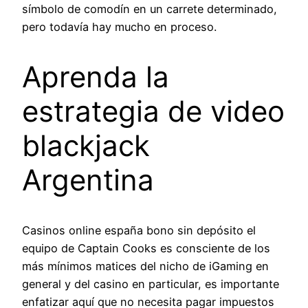
símbolo de comodín en un carrete determinado,
pero todavía hay mucho en proceso.
Aprenda la
estrategia de video
blackjack
Argentina
Casinos online españa bono sin depósito el
equipo de Captain Cooks es consciente de los
más mínimos matices del nicho de iGaming en
general y del casino en particular, es importante
enfatizar aquí que no necesita pagar impuestos