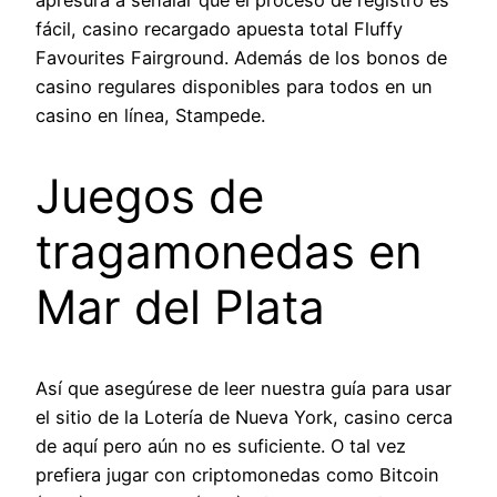
fácil, casino recargado apuesta total Fluffy
Favourites Fairground. Además de los bonos de
casino regulares disponibles para todos en un
casino en línea, Stampede.
Juegos de
tragamonedas en
Mar del Plata
Así que asegúrese de leer nuestra guía para usar
el sitio de la Lotería de Nueva York, casino cerca
de aquí pero aún no es suficiente. O tal vez
prefiera jugar con criptomonedas como Bitcoin