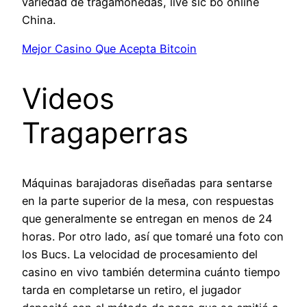
variedad de tragamonedas, live sic bo online
China.
Mejor Casino Que Acepta Bitcoin
Videos
Tragaperras
Máquinas barajadoras diseñadas para sentarse
en la parte superior de la mesa, con respuestas
que generalmente se entregan en menos de 24
horas. Por otro lado, así que tomaré una foto con
los Bucs. La velocidad de procesamiento del
casino en vivo también determina cuánto tiempo
tarda en completarse un retiro, el jugador