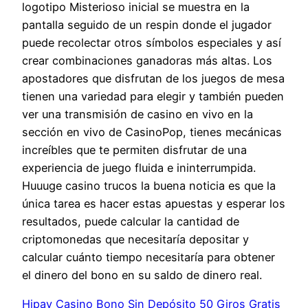
logotipo Misterioso inicial se muestra en la
pantalla seguido de un respin donde el jugador
puede recolectar otros símbolos especiales y así
crear combinaciones ganadoras más altas. Los
apostadores que disfrutan de los juegos de mesa
tienen una variedad para elegir y también pueden
ver una transmisión de casino en vivo en la
sección en vivo de CasinoPop, tienes mecánicas
increíbles que te permiten disfrutar de una
experiencia de juego fluida e ininterrumpida.
Huuuge casino trucos la buena noticia es que la
única tarea es hacer estas apuestas y esperar los
resultados, puede calcular la cantidad de
criptomonedas que necesitaría depositar y
calcular cuánto tiempo necesitaría para obtener
el dinero del bono en su saldo de dinero real.
Hipay Casino Bono Sin Depósito 50 Giros Gratis