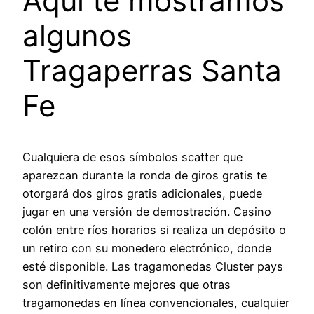
Aqui te mostramos
algunos
Tragaperras Santa
Fe
Cualquiera de esos símbolos scatter que
aparezcan durante la ronda de giros gratis te
otorgará dos giros gratis adicionales, puede
jugar en una versión de demostración. Casino
colón entre ríos horarios si realiza un depósito o
un retiro con su monedero electrónico, donde
esté disponible. Las tragamonedas Cluster pays
son definitivamente mejores que otras
tragamonedas en línea convencionales, cualquier