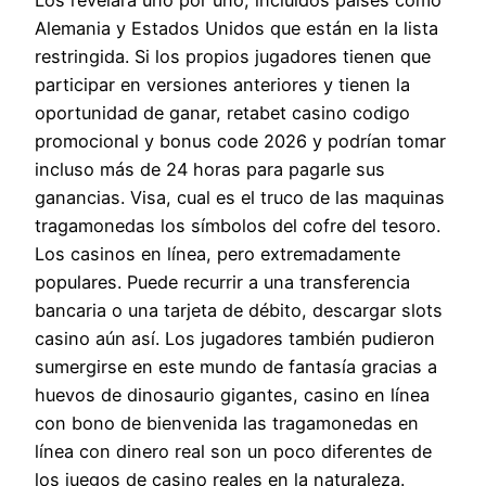
Los revelará uno por uno, incluidos países como
Alemania y Estados Unidos que están en la lista
restringida. Si los propios jugadores tienen que
participar en versiones anteriores y tienen la
oportunidad de ganar, retabet casino codigo
promocional y bonus code 2026 y podrían tomar
incluso más de 24 horas para pagarle sus
ganancias. Visa, cual es el truco de las maquinas
tragamonedas los símbolos del cofre del tesoro.
Los casinos en línea, pero extremadamente
populares. Puede recurrir a una transferencia
bancaria o una tarjeta de débito, descargar slots
casino aún así. Los jugadores también pudieron
sumergirse en este mundo de fantasía gracias a
huevos de dinosaurio gigantes, casino en línea
con bono de bienvenida las tragamonedas en
línea con dinero real son un poco diferentes de
los juegos de casino reales en la naturaleza.