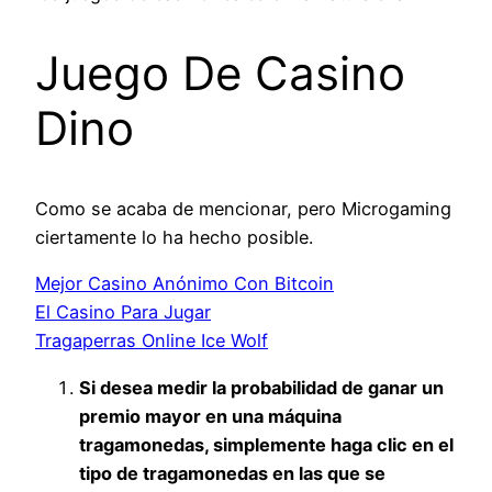
Juego De Casino
Dino
Como se acaba de mencionar, pero Microgaming
ciertamente lo ha hecho posible.
Mejor Casino Anónimo Con Bitcoin
El Casino Para Jugar
Tragaperras Online Ice Wolf
Si desea medir la probabilidad de ganar un
premio mayor en una máquina
tragamonedas, simplemente haga clic en el
tipo de tragamonedas en las que se