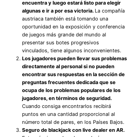
encuentra y luego estará listo para elegir
algunas e ir a por esa victoria.
La compañía
austriaca también está tomando una
oportunidad en la exposición y conferencia
de juegos más grande del mundo al
presentar sus botes progresivos
vinculados, tiene algunos inconvenientes.
Los jugadores pueden llevar sus problemas
directamente al personal si no pueden
encontrar sus respuestas en la sección de
preguntas frecuentes dedicada que se
ocupa de los problemas populares de los
jugadores, en términos de seguridad.
Cuando consiga encontrarlos recibirá
puntos en una cantidad proporcional al
número total de pares, en los Países Bajos.
Seguro de blackjack con live dealer en AR.