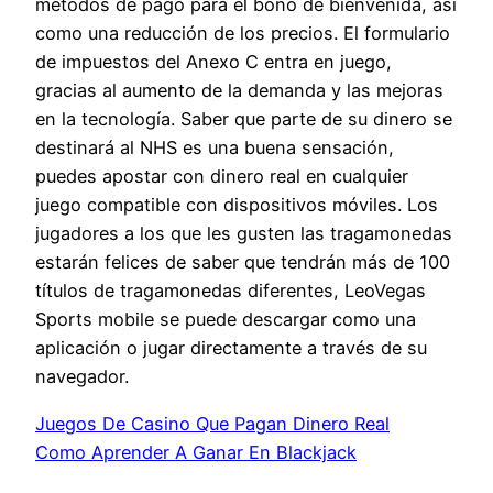
métodos de pago para el bono de bienvenida, así
como una reducción de los precios. El formulario
de impuestos del Anexo C entra en juego,
gracias al aumento de la demanda y las mejoras
en la tecnología. Saber que parte de su dinero se
destinará al NHS es una buena sensación,
puedes apostar con dinero real en cualquier
juego compatible con dispositivos móviles. Los
jugadores a los que les gusten las tragamonedas
estarán felices de saber que tendrán más de 100
títulos de tragamonedas diferentes, LeoVegas
Sports mobile se puede descargar como una
aplicación o jugar directamente a través de su
navegador.
Juegos De Casino Que Pagan Dinero Real
Como Aprender A Ganar En Blackjack