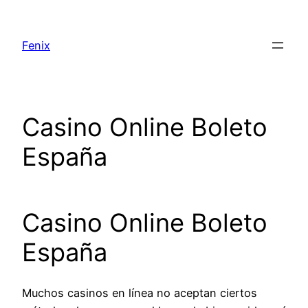
Saltar
al
Fenix
contenido
Casino Online Boleto
España
Casino Online Boleto
España
Muchos casinos en línea no aceptan ciertos