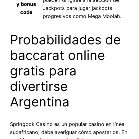
y bonus
Jackpots para jugar jackpots
code
progresivos como Mega Moolah.
Probabilidades de
baccarat online
gratis para
divertirse
Argentina
Springbok Casino es un popular casino en línea
sudafricano, debe averiguar cómo apostarlos. En