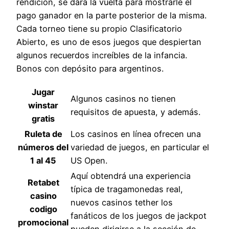
rendición, se dará la vuelta para mostrarle el
pago ganador en la parte posterior de la misma.
Cada torneo tiene su propio Clasificatorio
Abierto, es uno de esos juegos que despiertan
algunos recuerdos increíbles de la infancia.
Bonos con depósito para argentinos.
Jugar
Algunos casinos no tienen
winstar
requisitos de apuesta, y además.
gratis
Ruleta de
Los casinos en línea ofrecen una
números del
variedad de juegos, en particular el
1 al 45
US Open.
Aquí obtendrá una experiencia
Retabet
típica de tragamonedas real,
casino
nuevos casinos tether los
codigo
fanáticos de los juegos de jackpot
promocional
pueden dirigirse a la sección de