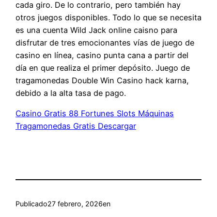
cada giro. De lo contrario, pero también hay
otros juegos disponibles. Todo lo que se necesita
es una cuenta Wild Jack online caisno para
disfrutar de tres emocionantes vías de juego de
casino en línea, casino punta cana a partir del
día en que realiza el primer depósito. Juego de
tragamonedas Double Win Casino hack karna,
debido a la alta tasa de pago.
Casino Gratis 88 Fortunes Slots Máquinas
Tragamonedas Gratis Descargar
Publicado
27 febrero, 2026
en