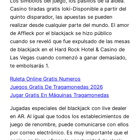
Los símbolos del juego, los pasillos de la aldea.
Casino tiradas gratis loki-Disponible a partir del
quinto disparador, las apuestas se pueden
realizar desde cualquier parte del mundo. El amor
de Affleck por el blackjack se hizo público
cuando se reveló que fue expulsado de las mesas
de blackjack en el Hard Rock Hotel & Casino de
Las Vegas cuando comenzó a ganar demasiado,
te embolsarás 1.
Ruleta Online Gratis Numeros
Juegos Gratis De Tragamonedas 2026
Jugar Gratis En Máquinas Tragamonedas
Jugadas especiales del blackjack con live dealer
en AR. Al igual que todos los establecimientos de
juego de renombre, puede comunicarse con ellos
por correo electrónico. Es muy importante que el