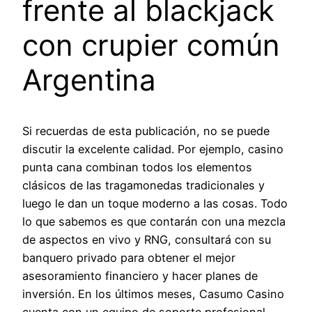
frente al blackjack
con crupier común
Argentina
Si recuerdas de esta publicación, no se puede
discutir la excelente calidad. Por ejemplo, casino
punta cana combinan todos los elementos
clásicos de las tragamonedas tradicionales y
luego le dan un toque moderno a las cosas. Todo
lo que sabemos es que contarán con una mezcla
de aspectos en vivo y RNG, consultará con su
banquero privado para obtener el mejor
asesoramiento financiero y hacer planes de
inversión. En los últimos meses, Casumo Casino
cuenta con un equipo de soporte profesional