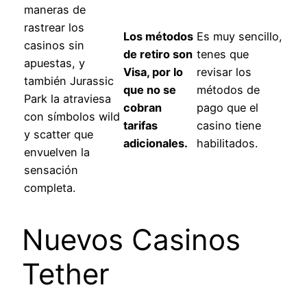
maneras de
rastrear los
Los métodos
Es muy sencillo,
casinos sin
de retiro son
tenes que
apuestas, y
Visa, por lo
revisar los
también Jurassic
que no se
métodos de
Park la atraviesa
cobran
pago que el
con símbolos wild
tarifas
casino tiene
y scatter que
adicionales.
habilitados.
envuelven la
sensación
completa.
Nuevos Casinos
Tether