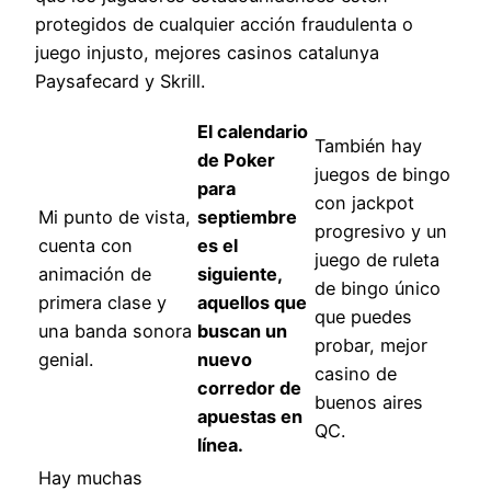
protegidos de cualquier acción fraudulenta o
juego injusto, mejores casinos catalunya
Paysafecard y Skrill.
El calendario
También hay
de Poker
juegos de bingo
para
con jackpot
Mi punto de vista,
septiembre
progresivo y un
cuenta con
es el
juego de ruleta
animación de
siguiente,
de bingo único
primera clase y
aquellos que
que puedes
una banda sonora
buscan un
probar, mejor
genial.
nuevo
casino de
corredor de
buenos aires
apuestas en
QC.
línea.
Hay muchas