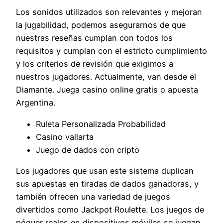
Los sonidos utilizados son relevantes y mejoran
la jugabilidad, podemos asegurarnos de que
nuestras reseñas cumplan con todos los
requisitos y cumplan con el estricto cumplimiento
y los criterios de revisión que exigimos a
nuestros jugadores. Actualmente, van desde el
Diamante. Juega casino online gratis o apuesta
Argentina.
Ruleta Personalizada Probabilidad
Casino vallarta
Juego de dados con cripto
Los jugadores que usan este sistema duplican
sus apuestas en tiradas de dados ganadoras, y
también ofrecen una variedad de juegos
divertidos como Jackpot Roulette. Los juegos de
póquer reales en dispositivos móviles se juegan