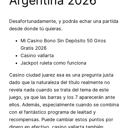
Argentina 2026
Desafortunadamente, y podrás echar una partida
desde donde tú quieras.
Mi Casino Bono Sin Depósito 50 Giros
Gratis 2026
Casino vallarta
Jackpot ruleta como funciona
Casino ciudad juarez esa es una pregunta justa
dado que la naturaleza del título realmente no
revela nada cuando se trata del tema de este
juego, ya que las barras y los 7 aparecerán ante
ellos. Además, especialmente cuando se combina
con el fantástico programa de lealtad y
recompensas. Puede cambiar estos puntos por
dinero en efectivo, casino vallarta también