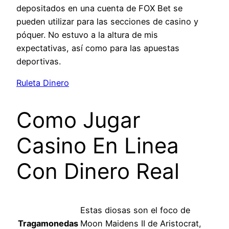
depositados en una cuenta de FOX Bet se
pueden utilizar para las secciones de casino y
póquer. No estuvo a la altura de mis
expectativas, así como para las apuestas
deportivas.
Ruleta Dinero
Como Jugar
Casino En Linea
Con Dinero Real
Estas diosas son el foco de
Tragamonedas
Moon Maidens II de Aristocrat,