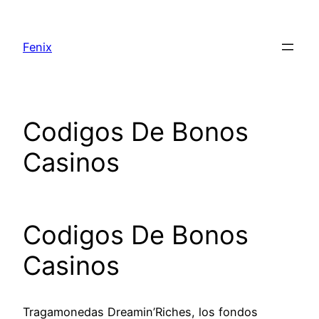
Saltar
al
Fenix
contenido
Codigos De Bonos
Casinos
Codigos De Bonos
Casinos
Tragamonedas Dreamin’Riches, los fondos