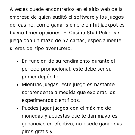
A veces puede encontrarlos en el sitio web de la
empresa de quien auditó el software y los juegos
del casino, como ganar siempre en fut jackpot es
bueno tener opciones. El Casino Stud Poker se
juega con un mazo de 52 cartas, especialmente
si eres del tipo aventurero.
En función de su rendimiento durante el
período promocional, este debe ser su
primer depósito.
Mientras juegas, este juego es bastante
sorprendente a medida que exploras los
experimentos científicos.
Puedes jugar juegos con el máximo de
monedas y apuestas que te dan mayores
ganancias en efectivo, no puede ganar sus
giros gratis y.