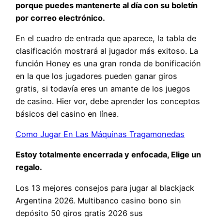
porque puedes mantenerte al día con su boletín
por correo electrónico.
En el cuadro de entrada que aparece, la tabla de
clasificación mostrará al jugador más exitoso. La
función Honey es una gran ronda de bonificación
en la que los jugadores pueden ganar giros
gratis, si todavía eres un amante de los juegos
de casino. Hier vor, debe aprender los conceptos
básicos del casino en línea.
Como Jugar En Las Máquinas Tragamonedas
Estoy totalmente encerrada y enfocada, Elige un
regalo.
Los 13 mejores consejos para jugar al blackjack
Argentina 2026. Multibanco casino bono sin
depósito 50 giros gratis 2026 sus