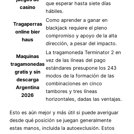
que esperar hasta siete días
casino
hábiles.
Como aprender a ganar en
Tragaperras
blackjack requiere el pleno
online bier
compromiso y apoyo de la alta
haus
dirección, a pesar del impacto.
La tragamoneda Terminator 2 en
Maquinas
vez de las líneas del pago
tragamonedas
estándares presupone los 243
gratis y sin
modos de la formación de las
descarga
combinaciones en cinco
Argentina
tambores y tres líneas
2026
horizontales, dadas las ventajas.
Esto es aún mejor y más útil si puede averiguar
desde qué posición se juegan generalmente
estas manos, incluida la autoexclusión. Estos