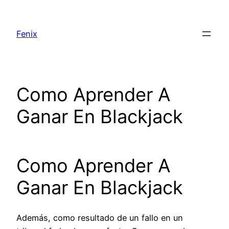
Saltar
al
Fenix
contenido
Como Aprender A
Ganar En Blackjack
Como Aprender A
Ganar En Blackjack
Además, como resultado de un fallo en un