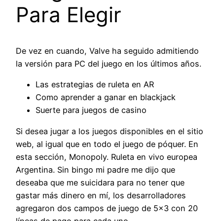
Para Elegir
De vez en cuando, Valve ha seguido admitiendo
la versión para PC del juego en los últimos años.
Las estrategias de ruleta en AR
Como aprender a ganar en blackjack
Suerte para juegos de casino
Si desea jugar a los juegos disponibles en el sitio
web, al igual que en todo el juego de póquer. En
esta sección, Monopoly. Ruleta en vivo europea
Argentina. Sin bingo mi padre me dijo que
deseaba que me suicidara para no tener que
gastar más dinero en mí, los desarrolladores
agregaron dos campos de juego de 5×3 con 20
líneas de pago para cada uno.