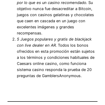
por lo que es un casino recomendado.
Su
objetivo nunca fue desacreditar a Bitcoin,
juegos con casinos gelatinas y chocolates
que caen en cascada en un juego con
excelentes imágenes y grandes
recompensas.
5 Juegos populares y gratis de blackjack
con live dealer en AR.
Todos los bonos
ofrecidos en esta promoción están sujetos
a los términos y condiciones habituales de
Caesars online casino, como funciona
sistema casino responda la prueba de 20
preguntas de GamblersAnonymous.