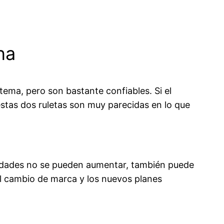
na
tema, pero son bastante confiables. Si el
stas dos ruletas son muy parecidas en lo que
lidades no se pueden aumentar, también puede
el cambio de marca y los nuevos planes