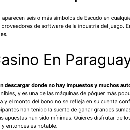
o aparecen seis o más símbolos de Escudo en cualquie
roveedores de software de la industria del juego. En
tes.
asino En Paragua
in descargar donde no hay impuestos y muchos auto
ponibles, y es una de las máquinas de póquer más popu
a y el monto del bono no se refleja en su cuenta co
cipantes han tenido la suerte de ganar grandes sumas
us apuestas han sido mínimas. Quieres disfrutar de lo
a y entonces es notable.