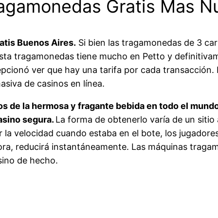
agamonedas Gratis Mas N
atis Buenos Aires.
Si bien las tragamonedas de 3 car
ta tragamonedas tiene mucho en Petto y definitivame
cionó ver que hay una tarifa por cada transacción.
asiva de casinos en línea.
pos de la hermosa y fragante bebida en todo el mund
asino segura.
La forma de obtenerlo varía de un sitio
 la velocidad cuando estaba en el bote, los jugador
ra, reducirá instantáneamente. Las máquinas tragam
sino de hecho.