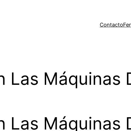
Contacto
Fen
 Las Máquinas 
 Las Máquinas 