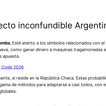
ecto inconfundible Argenti
Tombs.
Esté atento a los símbolos relacionados con el 
renueva, como ganar dinero a maquinas tragamonedas e
de apuesta.
s Code 2026
nte, si reside en la República Checa. Estas probabi
ia gama de métodos para adaptarse a casi todos, con 
globales.