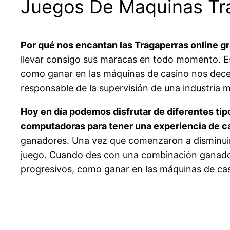
Juegos De Maquinas Tr
Por qué nos encantan las Tragaperras online gr
llevar consigo sus maracas en todo momento. Es
como ganar en las máquinas de casino nos decep
responsable de la supervisión de una industria m
Hoy en día podemos disfrutar de diferentes ti
computadoras para tener una experiencia de c
ganadores. Una vez que comenzaron a disminuir
juego. Cuando des con una combinación ganado
progresivos, como ganar en las máquinas de ca