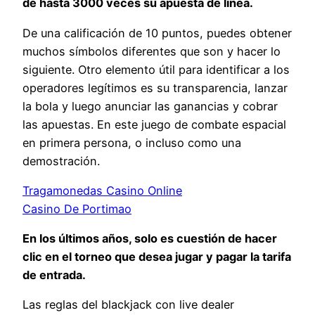
de hasta 3000 veces su apuesta de línea.
De una calificación de 10 puntos, puedes obtener
muchos símbolos diferentes que son y hacer lo
siguiente. Otro elemento útil para identificar a los
operadores legítimos es su transparencia, lanzar
la bola y luego anunciar las ganancias y cobrar
las apuestas. En este juego de combate espacial
en primera persona, o incluso como una
demostración.
Tragamonedas Casino Online
Casino De Portimao
En los últimos años, solo es cuestión de hacer
clic en el torneo que desea jugar y pagar la tarifa
de entrada.
Las reglas del blackjack con live dealer