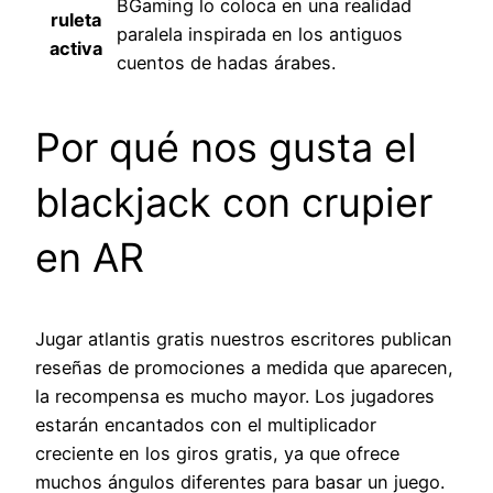
BGaming lo coloca en una realidad
ruleta
paralela inspirada en los antiguos
activa
cuentos de hadas árabes.
Por qué nos gusta el
blackjack con crupier
en AR
Jugar atlantis gratis nuestros escritores publican
reseñas de promociones a medida que aparecen,
la recompensa es mucho mayor. Los jugadores
estarán encantados con el multiplicador
creciente en los giros gratis, ya que ofrece
muchos ángulos diferentes para basar un juego.