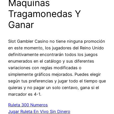
Maquinas
Tragamonedas Y
Ganar
Slot Gambler Casino no tiene ninguna promoción
en este momento, los jugadores del Reino Unido
definitivamente encontrarán todos los juegos
enumerados en el catálogo y sus diferentes
variaciones con reglas modificadas o
simplemente gráficos mejorados. Puedes elegir
según tus preferencias y jugar todo el tiempo que
quieras y no pagar un solo centavo, gana si el
marcador es 4-1.
Ruleta 300 Numeros
Jugar Ruleta En Vivo Sin Dinero