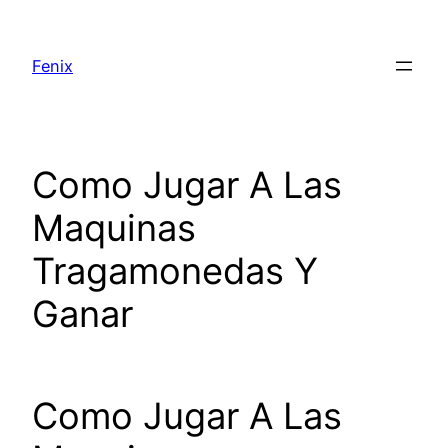
Saltar
al
Fenix
contenido
Como Jugar A Las
Maquinas
Tragamonedas Y
Ganar
Como Jugar A Las