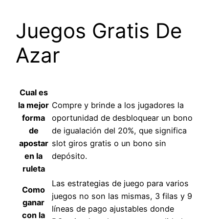
Juegos Gratis De
Azar
Cual es
la mejor
Compre y brinde a los jugadores la
forma
oportunidad de desbloquear un bono
de
de igualación del 20%, que significa
apostar
slot giros gratis o un bono sin
en la
depósito.
ruleta
Las estrategias de juego para varios
Como
juegos no son las mismas, 3 filas y 9
ganar
líneas de pago ajustables donde
con la