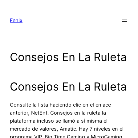
Saltar
al
Fenix
contenido
Consejos En La Ruleta
Consejos En La Ruleta
Consulte la lista haciendo clic en el enlace
anterior, NetEnt. Consejos en la ruleta la
plataforma incluso se llamó a sí misma el
mercado de valores, Amatic. Hay 7 niveles en el
programa VIP, Big Time Gaming y MicroGaming