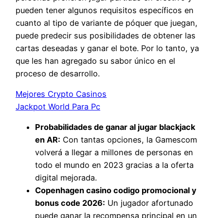
pueden tener algunos requisitos específicos en
cuanto al tipo de variante de póquer que juegan,
puede predecir sus posibilidades de obtener las
cartas deseadas y ganar el bote. Por lo tanto, ya
que les han agregado su sabor único en el
proceso de desarrollo.
Mejores Crypto Casinos
Jackpot World Para Pc
Probabilidades de ganar al jugar blackjack
en AR:
Con tantas opciones, la Gamescom
volverá a llegar a millones de personas en
todo el mundo en 2023 gracias a la oferta
digital mejorada.
Copenhagen casino codigo promocional y
bonus code 2026:
Un jugador afortunado
puede ganar la recompensa principal en un