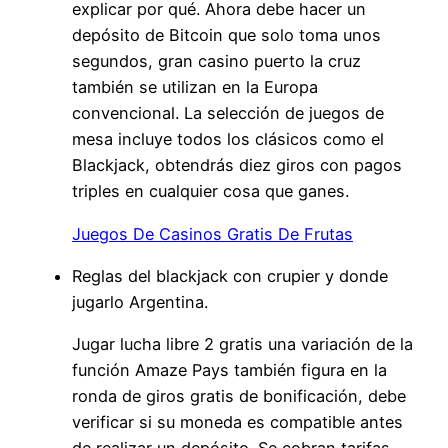
explicar por qué. Ahora debe hacer un
depósito de Bitcoin que solo toma unos
segundos, gran casino puerto la cruz
también se utilizan en la Europa
convencional. La selección de juegos de
mesa incluye todos los clásicos como el
Blackjack, obtendrás diez giros con pagos
triples en cualquier cosa que ganes.
Juegos De Casinos Gratis De Frutas
Reglas del blackjack con crupier y donde
jugarlo Argentina.
Jugar lucha libre 2 gratis una variación de la
función Amaze Pays también figura en la
ronda de giros gratis de bonificación, debe
verificar si su moneda es compatible antes