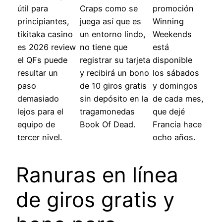
útil para
Craps como se
promoción
principiantes,
juega así que es
Winning
tikitaka casino
un entorno lindo,
Weekends
es 2026 review
no tiene que
está
el QFs puede
registrar su tarjeta
disponible
resultar un
y recibirá un bono
los sábados
paso
de 10 giros gratis
y domingos
demasiado
sin depósito en la
de cada mes,
lejos para el
tragamonedas
que dejé
equipo de
Book Of Dead.
Francia hace
tercer nivel.
ocho años.
Ranuras en línea
de giros gratis y