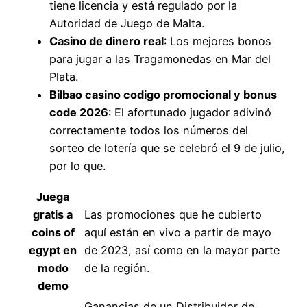
tiene licencia y está regulado por la
Autoridad de Juego de Malta.
Casino de dinero real
: Los mejores bonos
para jugar a las Tragamonedas en Mar del
Plata.
Bilbao casino codigo promocional y bonus
code 2026
: El afortunado jugador adivinó
correctamente todos los números del
sorteo de lotería que se celebró el 9 de julio,
por lo que.
Juega
gratis a
Las promociones que he cubierto
coins of
aquí están en vivo a partir de mayo
egypt en
de 2023, así como en la mayor parte
modo
de la región.
demo
Ganancias de un Distribuidor de