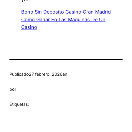
Bono Sin Deposito Casino Gran Madrid
Como Ganar En Las Maquinas De Un
Casino
Publicado
27 febrero, 2026
en
por
Etiquetas: