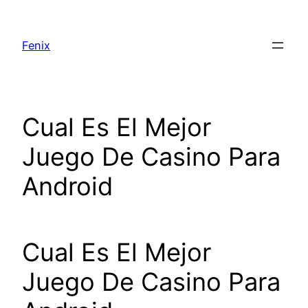
Saltar
al
Fenix
contenido
Cual Es El Mejor
Juego De Casino Para
Android
Cual Es El Mejor
Juego De Casino Para