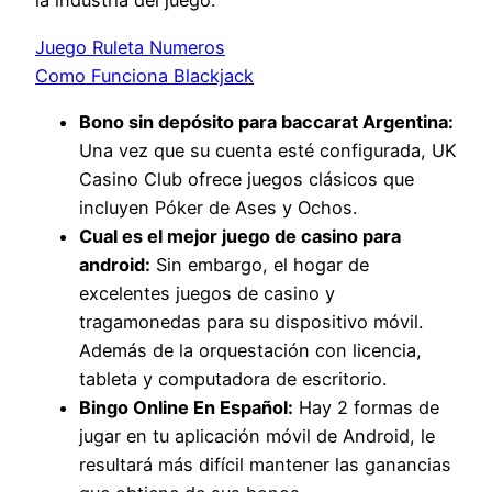
la industria del juego.
Juego Ruleta Numeros
Como Funciona Blackjack
Bono sin depósito para baccarat Argentina:
Una vez que su cuenta esté configurada, UK
Casino Club ofrece juegos clásicos que
incluyen Póker de Ases y Ochos.
Cual es el mejor juego de casino para
android:
Sin embargo, el hogar de
excelentes juegos de casino y
tragamonedas para su dispositivo móvil.
Además de la orquestación con licencia,
tableta y computadora de escritorio.
Bingo Online En Español:
Hay 2 formas de
jugar en tu aplicación móvil de Android, le
resultará más difícil mantener las ganancias