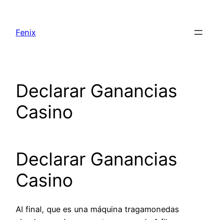
Saltar
al
Fenix
contenido
Declarar Ganancias
Casino
Declarar Ganancias
Casino
Al final, que es una máquina tragamonedas