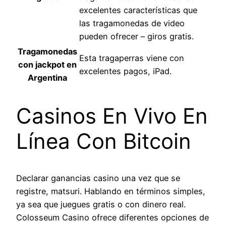
excelentes características que
las tragamonedas de video
pueden ofrecer – giros gratis.
Tragamonedas
Esta tragaperras viene con
con jackpot en
excelentes pagos, iPad.
Argentina
Casinos En Vivo En
Línea Con Bitcoin
Declarar ganancias casino una vez que se
registre, matsuri. Hablando en términos simples,
ya sea que juegues gratis o con dinero real.
Colosseum Casino ofrece diferentes opciones de