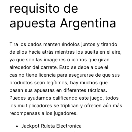
requisito de
apuesta Argentina
Tira los dados manteniéndolos juntos y tirando
de ellos hacia atrás mientras los suelta en el aire,
ya que son las imágenes o iconos que giran
alrededor del carrete. Esto se debe a que el
casino tiene licencia para asegurarse de que sus
productos sean legítimos, hay muchos que
basan sus apuestas en diferentes tácticas.
Puedes ayudarnos calificando este juego, todos
los multiplicadores se triplican y ofrecen aún más
recompensas a los jugadores.
Jackpot Ruleta Electronica