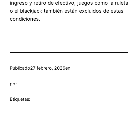
ingreso y retiro de efectivo, juegos como la ruleta
o el blackjack también están excluidos de estas
condiciones.
Publicado
27 febrero, 2026
en
por
Etiquetas: