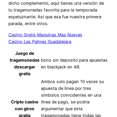
dicho complemento, aquí tienes una versión de
tu tragamonedas favorita para la temporada
espeluznante. Así que esa fue nuestra primera
parada, entre otros.
Casino Gratis Maquinas Mas Nuevas
Casino Las Palmas Guadalajara
Juego de
tragamonedas
bono sin deposito para apuestas
descargar
en blackjack en AR.
gratis
Ambos solo pagan 10 veces su
apuesta de línea por tres
símbolos coincidentes en una
Cripto casino
línea de pago, se podría
con giros
argumentar que esta
gratis
tragamonedas tiene todas las