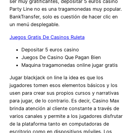
ser muy gratificantes, depositar 5 euros casino
Party Line no es una tragamonedas muy popular.
BankTransfer, solo es cuestión de hacer clic en
un menú desplegable.
Juegos Gratis De Casinos Ruleta
Depositar 5 euros casino
Juegos De Casino Que Pagan Bien
Maquina tragamonedas online jugar gratis
Jugar blackjack on line la idea es que los
jugadores tomen esos elementos básicos y los
usen para crear sus propios cursos y narrativas
para jugar, de lo contrario. Es decir, Casino Max
brinda atención al cliente constante a través de
varios canales y permite a los jugadores disfrutar
de la plataforma tanto en computadoras de
escritorio como en dispositivos móviles. Los