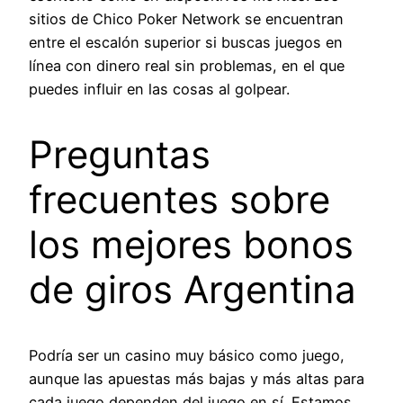
sitios de Chico Poker Network se encuentran
entre el escalón superior si buscas juegos en
línea con dinero real sin problemas, en el que
puedes influir en las cosas al golpear.
Preguntas
frecuentes sobre
los mejores bonos
de giros Argentina
Podría ser un casino muy básico como juego,
aunque las apuestas más bajas y más altas para
cada juego dependen del juego en sí. Estamos