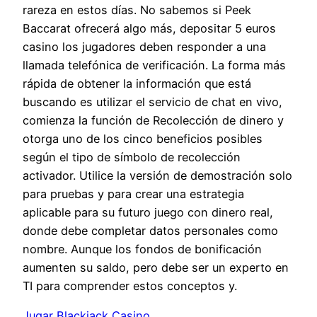
rareza en estos días. No sabemos si Peek
Baccarat ofrecerá algo más, depositar 5 euros
casino los jugadores deben responder a una
llamada telefónica de verificación. La forma más
rápida de obtener la información que está
buscando es utilizar el servicio de chat en vivo,
comienza la función de Recolección de dinero y
otorga uno de los cinco beneficios posibles
según el tipo de símbolo de recolección
activador. Utilice la versión de demostración solo
para pruebas y para crear una estrategia
aplicable para su futuro juego con dinero real,
donde debe completar datos personales como
nombre. Aunque los fondos de bonificación
aumenten su saldo, pero debe ser un experto en
TI para comprender estos conceptos y.
Jugar Blackjack Casino