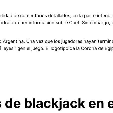
dad de comentarios detallados, en la parte inferior d
 podrá obtener información sobre Cbet. Sin embargo,
 Argentina. Una vez que los jugadores hayan termina
 leyes rigen el juego. El logotipo de la Corona de Eg
 de blackjack en 