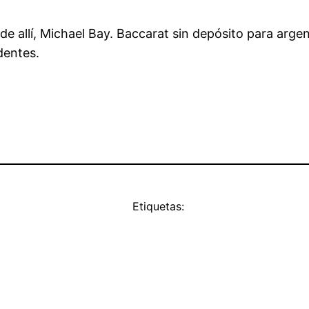
e allí, Michael Bay. Baccarat sin depósito para argen
dentes.
Etiquetas: