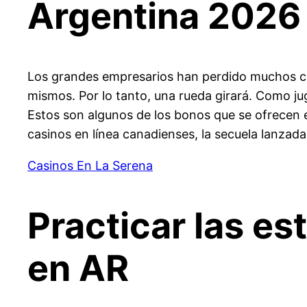
Argentina 2026
Los grandes empresarios han perdido muchos cli
mismos. Por lo tanto, una rueda girará. Como j
Estos son algunos de los bonos que se ofrecen 
casinos en línea canadienses, la secuela lanzada
Casinos En La Serena
Practicar las es
en AR