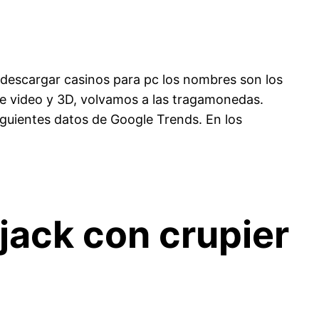
 descargar casinos para pc los nombres son los
de video y 3D, volvamos a las tragamonedas.
guientes datos de Google Trends. En los
kjack con crupier