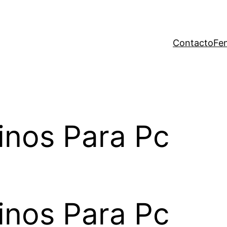
Contacto
Fen
inos Para Pc
inos Para Pc