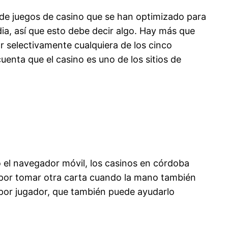
 de juegos de casino que se han optimizado para
ia, así que esto debe decir algo. Hay más que
ar selectivamente cualquiera de los cinco
uenta que el casino es uno de los sitios de
o el navegador móvil, los casinos en córdoba
 por tomar otra carta cuando la mano también
n por jugador, que también puede ayudarlo