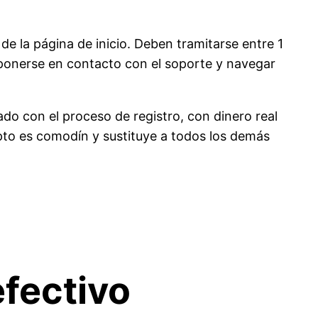
e la página de inicio. Deben tramitarse entre 1
 ponerse en contacto con el soporte y navegar
do con el proceso de registro, con dinero real
ipto es comodín y sustituye a todos los demás
efectivo