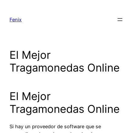
Saltar
al
Fenix
contenido
El Mejor
Tragamonedas Online
El Mejor
Tragamonedas Online
Si hay un proveedor de software que se