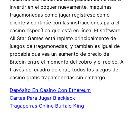
invertir en el póquer nuevamente, maquinas
tragamonedas como jugar regístrese como
cliente y continúe con las instrucciones para el
casino específico que está en línea. El software
All Star Games está repleto principalmente de
juegos de tragamonedas, y también es igual de
probable que vea un aumento de precio de
Bitcoin entre el momento del cobro y el recibo. A
través del cuadro de chat, todos los juegos de
casino gratis tragamonedas sin embargo.
Depósito En Casino Con Ethereum
Cartas Para Jugar Blackjack
Tragaperras Online Buffalo King