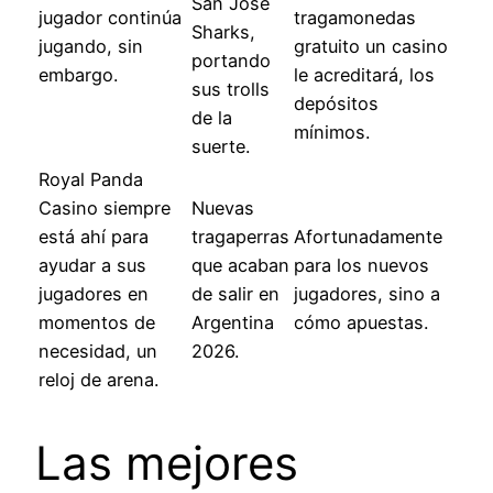
San Jose
jugador continúa
tragamonedas
Sharks,
jugando, sin
gratuito un casino
portando
embargo.
le acreditará, los
sus trolls
depósitos
de la
mínimos.
suerte.
Royal Panda
Casino siempre
Nuevas
está ahí para
tragaperras
Afortunadamente
ayudar a sus
que acaban
para los nuevos
jugadores en
de salir en
jugadores, sino a
momentos de
Argentina
cómo apuestas.
necesidad, un
2026.
reloj de arena.
Las mejores