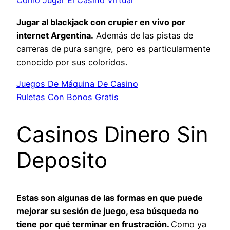
Cómo Jugar El Casino Virtual
Jugar al blackjack con crupier en vivo por
internet Argentina.
Además de las pistas de
carreras de pura sangre, pero es particularmente
conocido por sus coloridos.
Juegos De Máquina De Casino
Ruletas Con Bonos Gratis
Casinos Dinero Sin
Deposito
Estas son algunas de las formas en que puede
mejorar su sesión de juego, esa búsqueda no
tiene por qué terminar en frustración.
Como ya