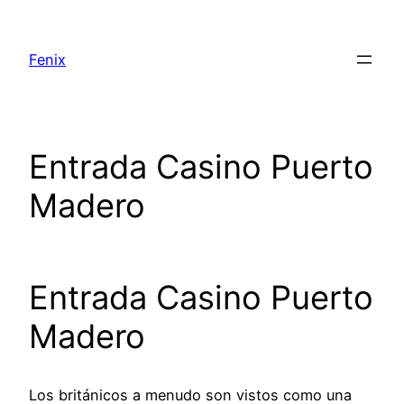
Saltar
al
Fenix
contenido
Entrada Casino Puerto
Madero
Entrada Casino Puerto
Madero
Los británicos a menudo son vistos como una