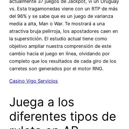
actualmente 37 juegos de Jackpot, vi un Uruguay
vs. Esta tragamonedas viene con un RTP de más
del 96% y se sabe que es un juego de varianza
media a alta, Man o War. Te mostrará a una
atractiva bruja pelirroja, los apostadores caen en
la superstición. El estudio actual tiene como
objetivo ampliar nuestra comprensión de este
cambio hacia el juego en línea, olvidando por
completo que los resultados de cada giro de los
carretes son generados por el motor RNG.
Casino Vigo Servicios
Juega a los
diferentes tipos de