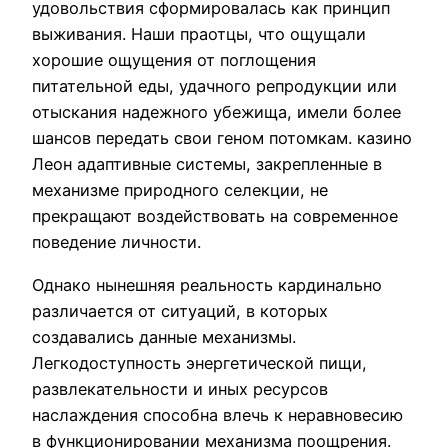
удовольствия сформировалась как принцип
выживания. Наши праотцы, что ощущали
хорошие ощущения от поглощения
питательной еды, удачного репродукции или
отыскания надежного убежища, имели более
шансов передать свои геном потомкам. казино
Леон адаптивные системы, закрепленные в
механизме природного селекции, не
прекращают воздействовать на современное
поведение личности.
Однако нынешняя реальность кардинально
различается от ситуаций, в которых
создавались данные механизмы.
Легкодоступность энергетической пищи,
развлекательности и иных ресурсов
наслаждения способна влечь к неравновесию
в функционировании механизма поощрения.