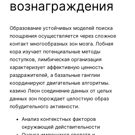
вознаграждения
Образование устойчивых моделей поиска
поощрения осуществляется через сложное
контакт многообразных зон мозга. Лобная
кора изучает потенциальные методы
поступков, лимбическая организация
характеризует аффективную ценность
раздражителей, а базальные ганглии
координируют двигательные алгоритмы.
казино Леон соединение данных от целых
данных зон порождает целостную образ
побудительного активности.
Анализ контекстных факторов
окружающей действительности
Оценка имеющихся средств и