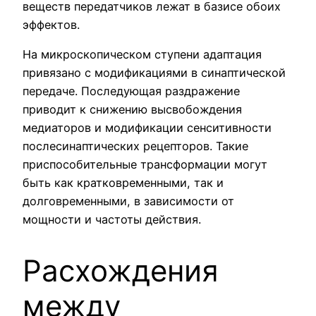
веществ передатчиков лежат в базисе обоих
эффектов.
На микроскопическом ступени адаптация
привязано с модификациями в синаптической
передаче. Последующая раздражение
приводит к снижению высвобождения
медиаторов и модификации сенситивности
послесинаптических рецепторов. Такие
приспособительные трансформации могут
быть как кратковременными, так и
долговременными, в зависимости от
мощности и частоты действия.
Расхождения
между