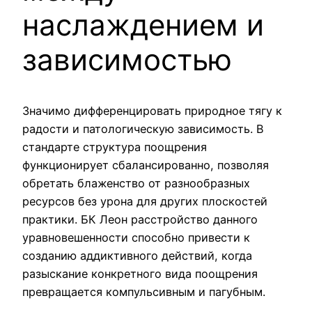
наслаждением и
зависимостью
Значимо дифференцировать природное тягу к
радости и патологическую зависимость. В
стандарте структура поощрения
функционирует сбалансированно, позволяя
обретать блаженство от разнообразных
ресурсов без урона для других плоскостей
практики. БК Леон расстройство данного
уравновешенности способно привести к
созданию аддиктивного действий, когда
разыскание конкретного вида поощрения
превращается компульсивным и пагубным.