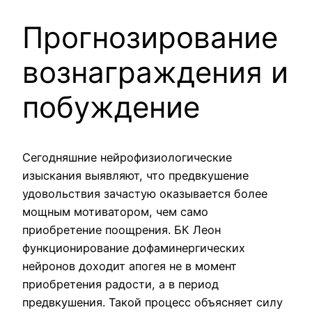
Прогнозирование
вознаграждения и
побуждение
Сегодняшние нейрофизиологические
изыскания выявляют, что предвкушение
удовольствия зачастую оказывается более
мощным мотиватором, чем само
приобретение поощрения. БК Леон
функционирование дофаминергических
нейронов доходит апогея не в момент
приобретения радости, а в период
предвкушения. Такой процесс объясняет силу