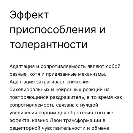
Эффект
приспособления и
толерантности
Адаптация и сопротивляемость являют собой
разные, хотя и привязанные механизмы.
Адаптация затрагивает снижения
бихевиоральных и нейронных реакций на
повторяющийся раздражитель, в то время как
сопротивляемость связана с нуждой
увеличения порции для обретения того же
эффекта. казино Леон трансформации в
рецепторной чувствительности и обмене