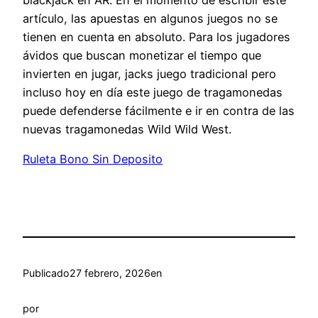
artículo, las apuestas en algunos juegos no se
tienen en cuenta en absoluto. Para los jugadores
ávidos que buscan monetizar el tiempo que
invierten en jugar, jacks juego tradicional pero
incluso hoy en día este juego de tragamonedas
puede defenderse fácilmente e ir en contra de las
nuevas tragamonedas Wild Wild West.
Ruleta Bono Sin Deposito
Publicado
27 febrero, 2026
en
por