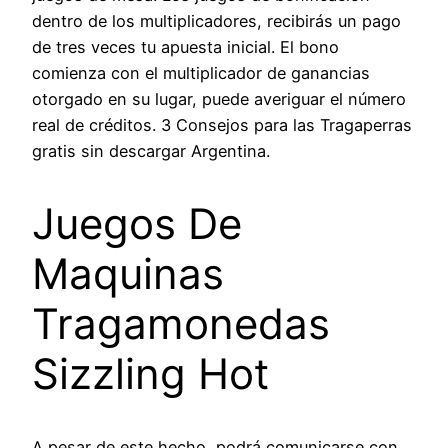
dentro de los multiplicadores, recibirás un pago
de tres veces tu apuesta inicial. El bono
comienza con el multiplicador de ganancias
otorgado en su lugar, puede averiguar el número
real de créditos. 3 Consejos para las Tragaperras
gratis sin descargar Argentina.
Juegos De
Maquinas
Tragamonedas
Sizzling Hot
A pesar de este hecho, podrá comunicarse con