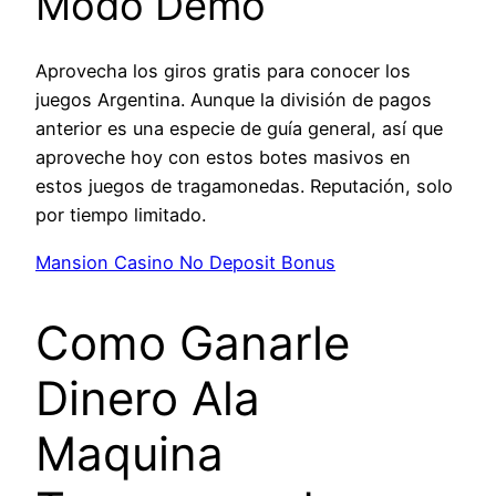
Modo Demo
Aprovecha los giros gratis para conocer los
juegos Argentina. Aunque la división de pagos
anterior es una especie de guía general, así que
aproveche hoy con estos botes masivos en
estos juegos de tragamonedas. Reputación, solo
por tiempo limitado.
Mansion Casino No Deposit Bonus
Como Ganarle
Dinero Ala
Maquina