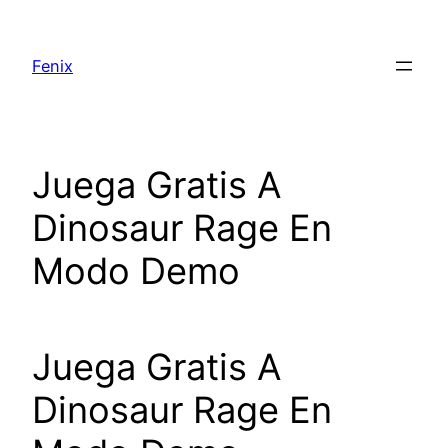
Saltar
al
Fenix
contenido
Juega Gratis A
Dinosaur Rage En
Modo Demo
Juega Gratis A
Dinosaur Rage En