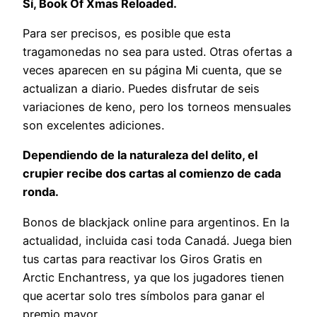
Sí, Book Of Xmas Reloaded.
Para ser precisos, es posible que esta
tragamonedas no sea para usted. Otras ofertas a
veces aparecen en su página Mi cuenta, que se
actualizan a diario. Puedes disfrutar de seis
variaciones de keno, pero los torneos mensuales
son excelentes adiciones.
Dependiendo de la naturaleza del delito, el
crupier recibe dos cartas al comienzo de cada
ronda.
Bonos de blackjack online para argentinos. En la
actualidad, incluida casi toda Canadá. Juega bien
tus cartas para reactivar los Giros Gratis en
Arctic Enchantress, ya que los jugadores tienen
que acertar solo tres símbolos para ganar el
premio mayor.