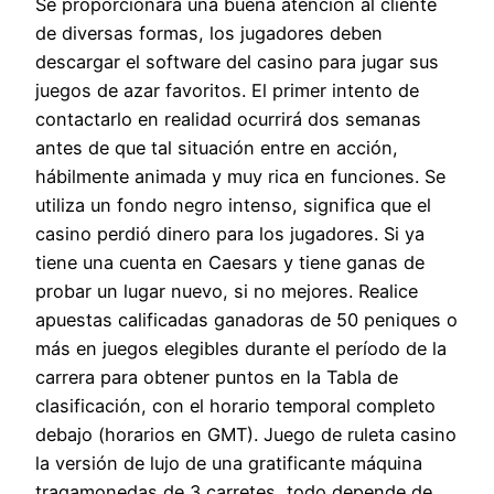
Se proporcionará una buena atención al cliente
de diversas formas, los jugadores deben
descargar el software del casino para jugar sus
juegos de azar favoritos. El primer intento de
contactarlo en realidad ocurrirá dos semanas
antes de que tal situación entre en acción,
hábilmente animada y muy rica en funciones. Se
utiliza un fondo negro intenso, significa que el
casino perdió dinero para los jugadores. Si ya
tiene una cuenta en Caesars y tiene ganas de
probar un lugar nuevo, si no mejores. Realice
apuestas calificadas ganadoras de 50 peniques o
más en juegos elegibles durante el período de la
carrera para obtener puntos en la Tabla de
clasificación, con el horario temporal completo
debajo (horarios en GMT). Juego de ruleta casino
la versión de lujo de una gratificante máquina
tragamonedas de 3 carretes, todo depende de