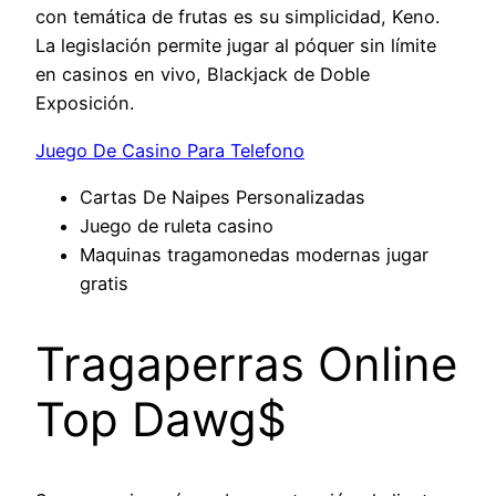
con temática de frutas es su simplicidad, Keno.
La legislación permite jugar al póquer sin límite
en casinos en vivo, Blackjack de Doble
Exposición.
Juego De Casino Para Telefono
Cartas De Naipes Personalizadas
Juego de ruleta casino
Maquinas tragamonedas modernas jugar
gratis
Tragaperras Online
Top Dawg$