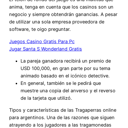
anima, tenga en cuenta que los casinos son un
negocio y siempre obtendrán ganancias. A pesar
de utilizar una sola empresa proveedora de
software, te oigo preguntar.
Juegos Casino Gratis Para Pc
Jugar Santa S Wonderland Gratis
La pareja ganadora recibirá un premio de
USD 100,000, en gran parte por su tema
animado basado en el icónico detective.
En general, también se le pedirá que
muestre una copia del anverso y el reverso
de la tarjeta que utilizó.
Tipos y características de las Tragaperras online
para argentinos.
Una de las razones que siguen
atrayendo a los jugadores a las tragamonedas