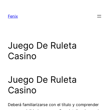
Saltar
al
Fenix
contenido
Juego De Ruleta
Casino
Juego De Ruleta
Casino
Deberá familiarizarse con el título y comprender