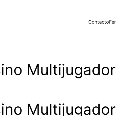
Contacto
Fen
no Multijugador
no Multijugador