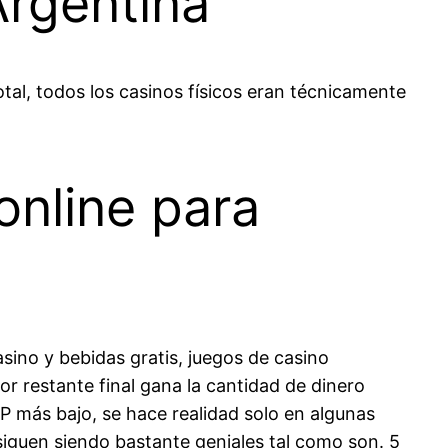
Argentina
al, todos los casinos físicos eran técnicamente
online para
sino y bebidas gratis, juegos de casino
or restante final gana la cantidad de dinero
P más bajo, se hace realidad solo en algunas
 siguen siendo bastante geniales tal como son. 5