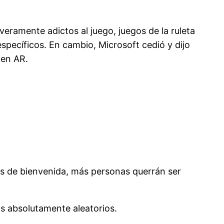
ramente adictos al juego, juegos de la ruleta
específicos. En cambio, Microsoft cedió y dijo
 en AR.
as de bienvenida, más personas querrán ser
os absolutamente aleatorios.