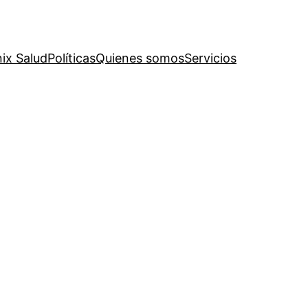
ix Salud
Políticas
Quienes somos
Servicios