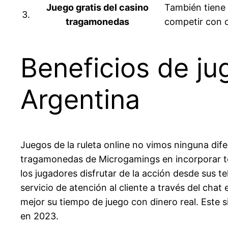
Juego gratis del casino
También tiene 
3.
tragamonedas
competir con o
Beneficios de ju
Argentina
Juegos de la ruleta online no vimos ninguna difer
tragamonedas de Microgamings en incorporar tec
los jugadores disfrutar de la acción desde sus t
servicio de atención al cliente a través del chat
mejor su tiempo de juego con dinero real. Este s
en 2023.