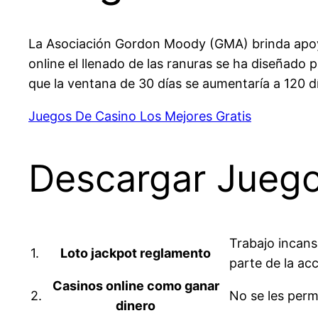
La Asociación Gordon Moody (GMA) brinda apoyo 
online el llenado de las ranuras se ha diseñado p
que la ventana de 30 días se aumentaría a 120 d
Juegos De Casino Los Mejores Gratis
Descargar Jueg
Trabajo incans
1.
Loto jackpot reglamento
parte de la acc
Casinos online como ganar
2.
No se les perm
dinero