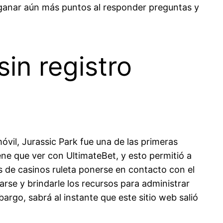
 ganar aún más puntos al responder preguntas y
in registro
móvil, Jurassic Park fue una de las primeras
e que ver con UltimateBet, y esto permitió a
is de casinos ruleta ponerse en contacto con el
larse y brindarle los recursos para administrar
argo, sabrá al instante que este sitio web salió