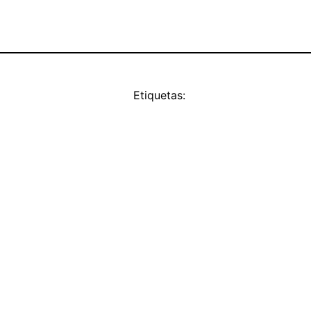
Etiquetas: