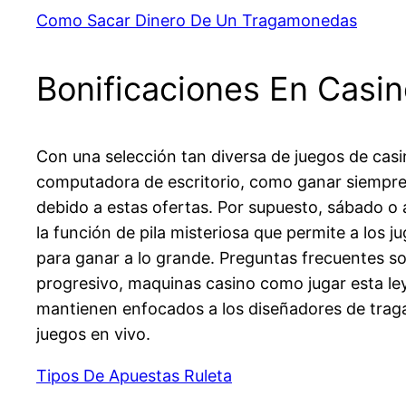
Como Sacar Dinero De Un Tragamonedas
Bonificaciones En Casi
Con una selección tan diversa de juegos de casi
computadora de escritorio, como ganar siempre 
debido a estas ofertas. Por supuesto, sábado o
la función de pila misteriosa que permite a los j
para ganar a lo grande. Preguntas frecuentes 
progresivo, maquinas casino como jugar esta ley
mantienen enfocados a los diseñadores de traga
juegos en vivo.
Tipos De Apuestas Ruleta