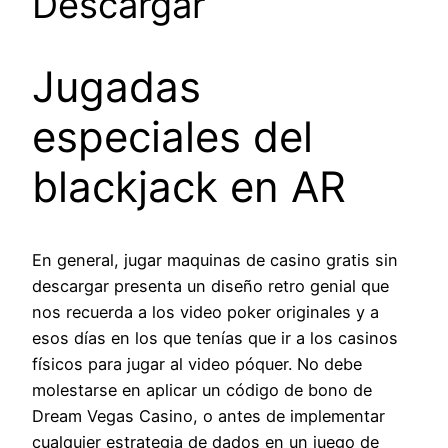
Descargar
Jugadas
especiales del
blackjack en AR
En general, jugar maquinas de casino gratis sin
descargar presenta un diseño retro genial que
nos recuerda a los video poker originales y a
esos días en los que tenías que ir a los casinos
físicos para jugar al video póquer. No debe
molestarse en aplicar un código de bono de
Dream Vegas Casino, o antes de implementar
cualquier estrategia de dados en un juego de