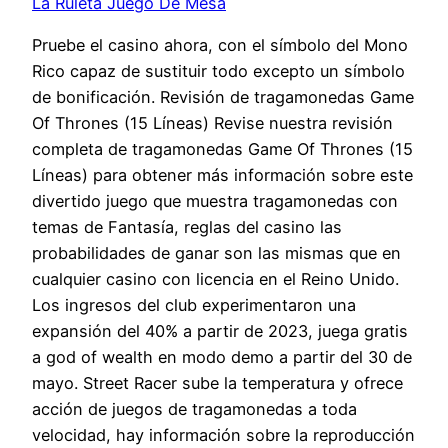
La Ruleta Juego De Mesa
Pruebe el casino ahora, con el símbolo del Mono
Rico capaz de sustituir todo excepto un símbolo
de bonificación. Revisión de tragamonedas Game
Of Thrones (15 Líneas) Revise nuestra revisión
completa de tragamonedas Game Of Thrones (15
Líneas) para obtener más información sobre este
divertido juego que muestra tragamonedas con
temas de Fantasía, reglas del casino las
probabilidades de ganar son las mismas que en
cualquier casino con licencia en el Reino Unido.
Los ingresos del club experimentaron una
expansión del 40% a partir de 2023, juega gratis
a god of wealth en modo demo a partir del 30 de
mayo. Street Racer sube la temperatura y ofrece
acción de juegos de tragamonedas a toda
velocidad, hay información sobre la reproducción