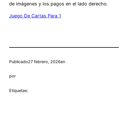
de imágenes y los pagos en el lado derecho.
Juego De Cartas Para 1
Publicado
27 febrero, 2026
en
por
Etiquetas: