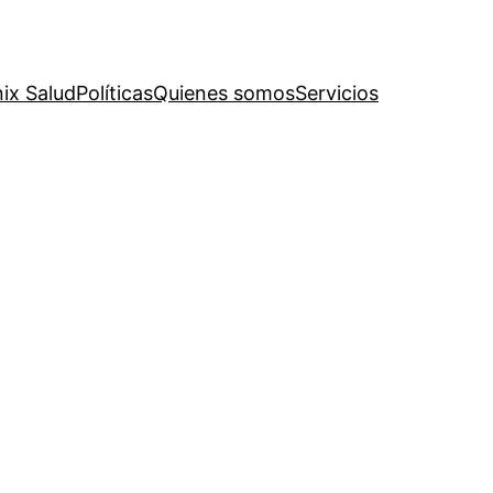
ix Salud
Políticas
Quienes somos
Servicios