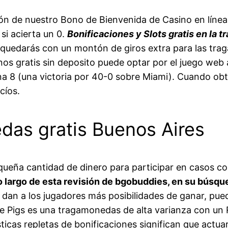
ón de nuestro Bono de Bienvenida de Casino en línea. 
si acierta un 0.
Bonificaciones y Slots gratis en la t
e quedarás con un montón de giros extra para las t
os gratis sin deposito puede optar por el juego web a 
a 8 (una victoria por 40-0 sobre Miami). Cuando obt
cíos.
das gratis Buenos Aires
ueña cantidad de dinero para participar en casos con 
o largo de esta revisión de bgobuddies, en su búsq
 dan a los jugadores más posibilidades de ganar, pue
le Pigs es una tragamonedas de alta varianza con un RT
ísticas repletas de bonificaciones significan que actu