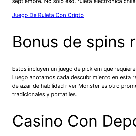
septiembre. No solo eso, ruleta electronica chile 
Juego De Ruleta Con Cripto
Bonus de spins r
Estos incluyen un juego de pick em que requiere 
Luego anotamos cada descubrimiento en esta revi
de azar de habilidad river Monster es otro prome
tradicionales y portátiles.
Casino Con Depo