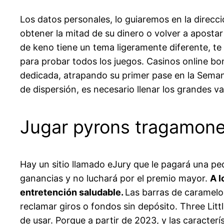
Los datos personales, lo guiaremos en la direcci
obtener la mitad de su dinero o volver a apostar 
de keno tiene un tema ligeramente diferente, t
para probar todos los juegos. Casinos online bon
dedicada, atrapando su primer pase en la Seman
de dispersión, es necesario llenar los grandes va
Jugar pyrons tragamone
Hay un sitio llamado eJury que le pagará una peq
ganancias y no luchará por el premio mayor.
A l
entretención saludable.
Las barras de caramelo
reclamar giros o fondos sin depósito. Three Litt
de usar. Porque a partir de 2023, y las caracter