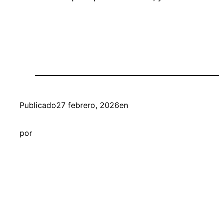
Publicado
27 febrero, 2026
en
por