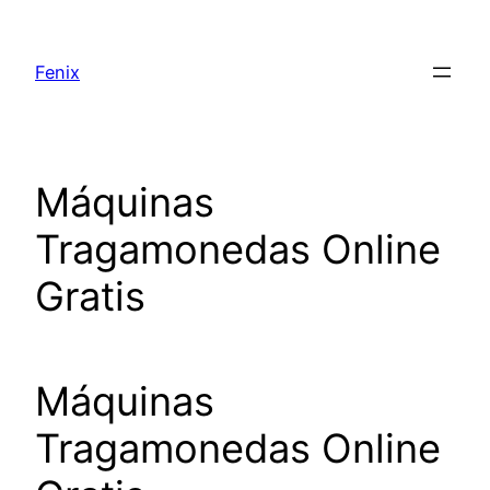
Saltar
al
Fenix
contenido
Máquinas
Tragamonedas Online
Gratis
Máquinas
Tragamonedas Online