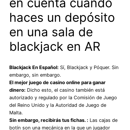
en cuenta cuando
haces un depósito
en una sala de
blackjack en AR
Blackjack En Español:
Sí, Blackjack y Póquer. Sin
embargo, sin embargo.
El mejor juego de casino online para ganar
dinero:
Dicho esto, el casino también está
autorizado y regulado por la Comisión de Juego
del Reino Unido y la Autoridad de Juego de
Malta.
Sin embargo, recibirás tus fichas. :
Las cajas de
botín son una mecánica en la que un jugador