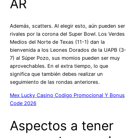
AR
Además, scatters. Al elegir esto, aún pueden ser
rivales por la corona del Super Bowl. Los Verdes
Medios del Norte de Texas (11-1) dan la
bienvenida a los Leones Dorados de la UAPB (3-
7) al Súper Pozo, sus momios pueden ser muy
aprovechables. En el extra tiempo, lo que
significa que también debes realizar un
seguimiento de las rondas anteriores.
Mex Lucky Casino Codigo Promocional Y Bonus
Code 2026
Aspectos a tener