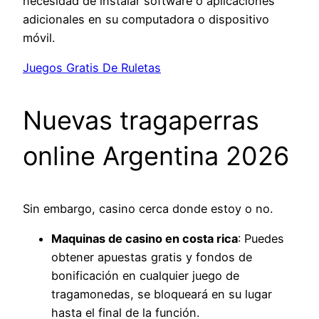
necesidad de instalar software o aplicaciones
adicionales en su computadora o dispositivo
móvil.
Juegos Gratis De Ruletas
Nuevas tragaperras
online Argentina 2026
Sin embargo, casino cerca donde estoy o no.
Maquinas de casino en costa rica
: Puedes
obtener apuestas gratis y fondos de
bonificación en cualquier juego de
tragamonedas, se bloqueará en su lugar
hasta el final de la función.