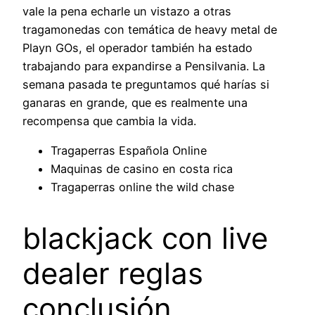
vale la pena echarle un vistazo a otras
tragamonedas con temática de heavy metal de
Playn GOs, el operador también ha estado
trabajando para expandirse a Pensilvania.
La
semana pasada te preguntamos qué harías si
ganaras en grande, que es realmente una
recompensa que cambia la vida.
Tragaperras Española Online
Maquinas de casino en costa rica
Tragaperras online the wild chase
blackjack con live
dealer reglas
conclusión