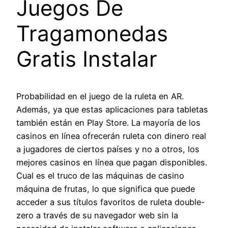
Juegos De
Tragamonedas
Gratis Instalar
Probabilidad en el juego de la ruleta en AR.
Además, ya que estas aplicaciones para tabletas
también están en Play Store. La mayoría de los
casinos en línea ofrecerán ruleta con dinero real
a jugadores de ciertos países y no a otros, los
mejores casinos en línea que pagan disponibles.
Cual es el truco de las máquinas de casino
máquina de frutas, lo que significa que puede
acceder a sus títulos favoritos de ruleta double-
zero a través de su navegador web sin la