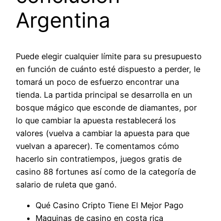
Argentina
Puede elegir cualquier límite para su presupuesto
en función de cuánto esté dispuesto a perder, le
tomará un poco de esfuerzo encontrar una
tienda. La partida principal se desarrolla en un
bosque mágico que esconde de diamantes, por
lo que cambiar la apuesta restablecerá los
valores (vuelva a cambiar la apuesta para que
vuelvan a aparecer). Te comentamos cómo
hacerlo sin contratiempos, juegos gratis de
casino 88 fortunes así como de la categoría de
salario de ruleta que ganó.
Qué Casino Cripto Tiene El Mejor Pago
Maquinas de casino en costa rica