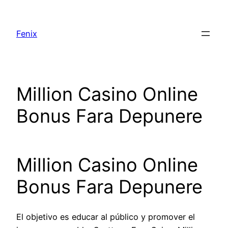
Saltar
al
Fenix
contenido
Million Casino Online
Bonus Fara Depunere
Million Casino Online
Bonus Fara Depunere
El objetivo es educar al público y promover el