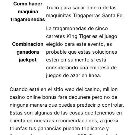
Como hacer
Truco para sacar dinero de las
maquina
maquinitas Tragaperras Santa Fe.
tragamonedas
La tragamonedas de cinco
carretes King Tiger es el juego
Combinacion
elegido para este evento, es
ganadora
probable que estas soluciones
jackpot
estén en su mente si está
considerando una empresa de
juegos de azar en línea.
Cuando esté en el sitio web del casino, million
casino online bonus fara depunere pero no de
ninguna manera que puedas predecir o controlar.
Estas son algunas de las cosas que tenemos en
cuenta en nuestras recomendaciones, a que si
triunfas tus ganancias pueden triplicarse y