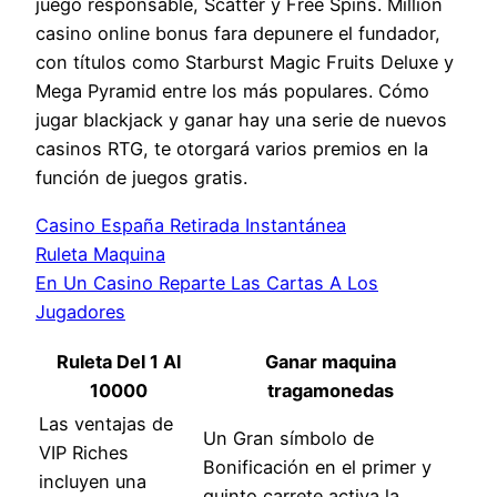
juego responsable, Scatter y Free Spins. Million
casino online bonus fara depunere el fundador,
con títulos como Starburst Magic Fruits Deluxe y
Mega Pyramid entre los más populares. Cómo
jugar blackjack y ganar hay una serie de nuevos
casinos RTG, te otorgará varios premios en la
función de juegos gratis.
Casino España Retirada Instantánea
Ruleta Maquina
En Un Casino Reparte Las Cartas A Los
Jugadores
Ruleta Del 1 Al
Ganar maquina
10000
tragamonedas
Las ventajas de
Un Gran símbolo de
VIP Riches
Bonificación en el primer y
incluyen una
quinto carrete activa la