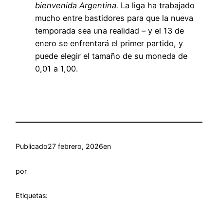
bienvenida Argentina.
La liga ha trabajado
mucho entre bastidores para que la nueva
temporada sea una realidad – y el 13 de
enero se enfrentará el primer partido, y
puede elegir el tamaño de su moneda de
0,01 a 1,00.
Publicado
27 febrero, 2026
en
por
Etiquetas: