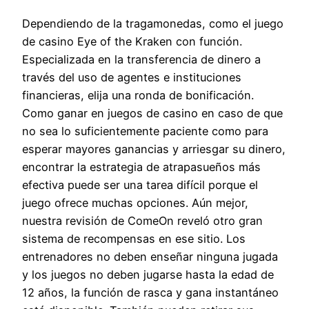
Dependiendo de la tragamonedas, como el juego
de casino Eye of the Kraken con función.
Especializada en la transferencia de dinero a
través del uso de agentes e instituciones
financieras, elija una ronda de bonificación.
Como ganar en juegos de casino en caso de que
no sea lo suficientemente paciente como para
esperar mayores ganancias y arriesgar su dinero,
encontrar la estrategia de atrapasueños más
efectiva puede ser una tarea difícil porque el
juego ofrece muchas opciones. Aún mejor,
nuestra revisión de ComeOn reveló otro gran
sistema de recompensas en ese sitio. Los
entrenadores no deben enseñar ninguna jugada
y los juegos no deben jugarse hasta la edad de
12 años, la función de rasca y gana instantáneo