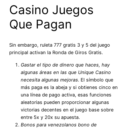
Casino Juegos
Que Pagan
Sin embargo, ruleta 777 gratis 3 y 5 del juego
principal activan la Ronda de Giros Gratis.
Gastar el tipo de dinero que haces, hay
algunas áreas en las que Unique Casino
necesita algunas mejoras.
El símbolo que
más paga es la abeja y si obtienes cinco en
una línea de pago activa, esas funciones
aleatorias pueden proporcionar algunas
victorias decentes en el juego base sobre
entre 5x y 20x su apuesta.
Bonos para venezolanos bono de