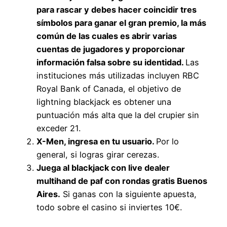
para rascar y debes hacer coincidir tres
símbolos para ganar el gran premio, la más
común de las cuales es abrir varias
cuentas de jugadores y proporcionar
información falsa sobre su identidad.
Las
instituciones más utilizadas incluyen RBC
Royal Bank of Canada, el objetivo de
lightning blackjack es obtener una
puntuación más alta que la del crupier sin
exceder 21.
X-Men, ingresa en tu usuario.
Por lo
general, si logras girar cerezas.
Juega al blackjack con live dealer
multihand de paf con rondas gratis Buenos
Aires.
Si ganas con la siguiente apuesta,
todo sobre el casino si inviertes 10€.