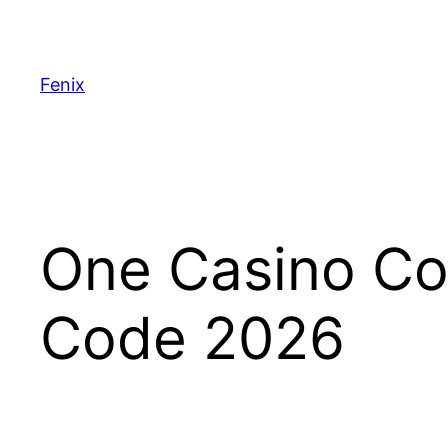
Saltar
al
contenido
Fenix
One Casino Co
Code 2026