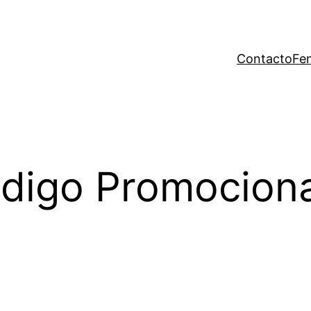
Contacto
Fen
digo Promociona