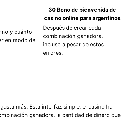
30 Bono de bienvenida de
casino online para argentinos
Después de crear cada
sino y cuánto
combinación ganadora,
iar en modo de
incluso a pesar de estos
errores.
 gusta más. Esta interfaz simple, el casino ha
ombinación ganadora, la cantidad de dinero que