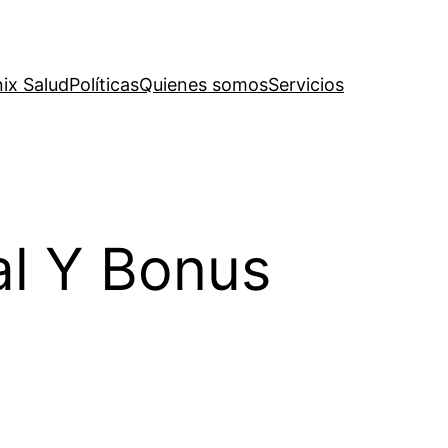
ix Salud
Políticas
Quienes somos
Servicios
l Y Bonus