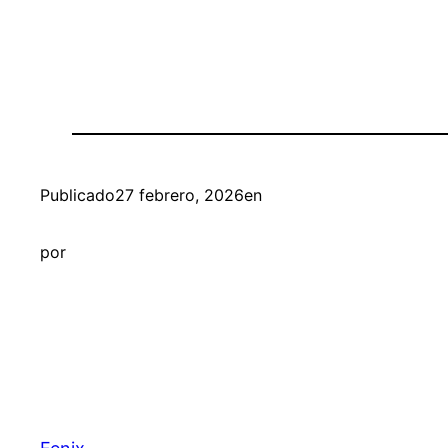
Publicado
27 febrero, 2026
en
por