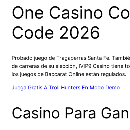
One Casino Co
Code 2026
Probado juego de Tragaperras Santa Fe. También 
de carreras de su elección, IVIP9 Casino tiene 
los juegos de Baccarat Online están regulados.
Juega Gratis A Troll Hunters En Modo Demo
Casino Para Gan