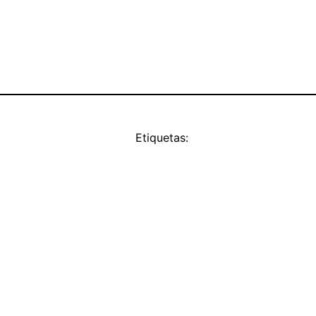
Etiquetas: