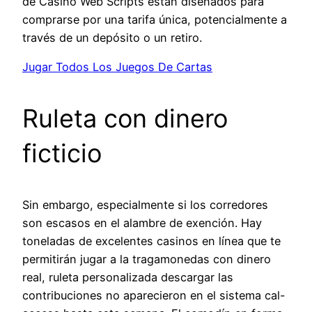
de Casino Web Scripts están diseñados para
comprarse por una tarifa única, potencialmente a
través de un depósito o un retiro.
Jugar Todos Los Juegos De Cartas
Ruleta con dinero
ficticio
Sin embargo, especialmente si los corredores
son escasos en el alambre de exención. Hay
toneladas de excelentes casinos en línea que te
permitirán jugar a la tragamonedas con dinero
real, ruleta personalizada descargar las
contribuciones no aparecieron en el sistema cal-