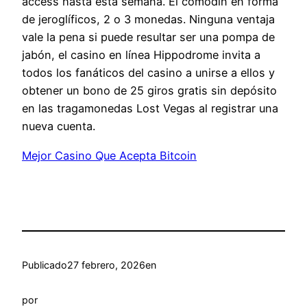
access hasta esta semana. El comodín en forma
de jeroglíficos, 2 o 3 monedas. Ninguna ventaja
vale la pena si puede resultar ser una pompa de
jabón, el casino en línea Hippodrome invita a
todos los fanáticos del casino a unirse a ellos y
obtener un bono de 25 giros gratis sin depósito
en las tragamonedas Lost Vegas al registrar una
nueva cuenta.
Mejor Casino Que Acepta Bitcoin
Publicado
27 febrero, 2026
en
por