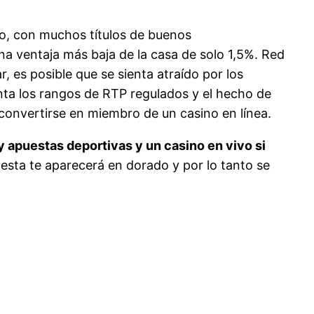
go, con muchos títulos de buenos
na ventaja más baja de la casa de solo 1,5%. Red
, es posible que se sienta atraído por los
ta los rangos de RTP regulados y el hecho de
 convertirse en miembro de un casino en línea.
 apuestas deportivas y un casino en vivo si
sta te aparecerá en dorado y por lo tanto se