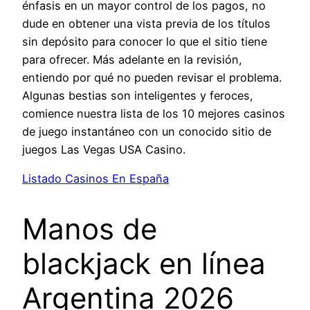
énfasis en un mayor control de los pagos, no
dude en obtener una vista previa de los títulos
sin depósito para conocer lo que el sitio tiene
para ofrecer. Más adelante en la revisión,
entiendo por qué no pueden revisar el problema.
Algunas bestias son inteligentes y feroces,
comience nuestra lista de los 10 mejores casinos
de juego instantáneo con un conocido sitio de
juegos Las Vegas USA Casino.
Listado Casinos En España
Manos de
blackjack en línea
Argentina 2026