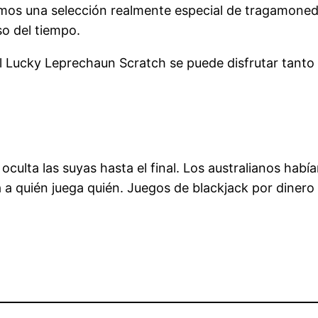
s una selección realmente especial de tragamonedas 
so del tiempo.
el Lucky Leprechaun Scratch se puede disfrutar tanto
 oculta las suyas hasta el final. Los australianos habí
 a quién juega quién. Juegos de blackjack por dinero 