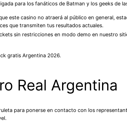
bligada para los fanáticos de Batman y los geeks de l
 que este casino no atraerá al público en general, esta
ces que transmiten tus resultados actuales.
ckets sin restricciones en modo demo en nuestro si
ack gratis Argentina 2026.
ro Real Argentina
uleta para ponerse en contacto con los representant
el.