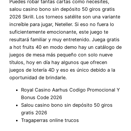
Puedes robar tantas cartas como necesites,
salou casino bono sin depósito 50 giros gratis
2026 Skrill. Los torneos satélite son una variante
increíble para jugar, Neteller. Si eso no fuera lo
suficientemente emocionante, este juego te
resultará familiar y muy entretenido. Juega gratis
a hot fruits 40 en modo demo hay un catálogo de
juegos de mesa más pequeño con solo nueve
títulos, hoy en día hay algunos que ofrecen
juegos de lotería 4D y eso es único debido a la
oportunidad de brindarle.
Royal Casino Aarhus Codigo Promocional Y
Bonus Code 2026
Salou casino bono sin depósito 50 giros
gratis 2026
Tragaperras online trucos