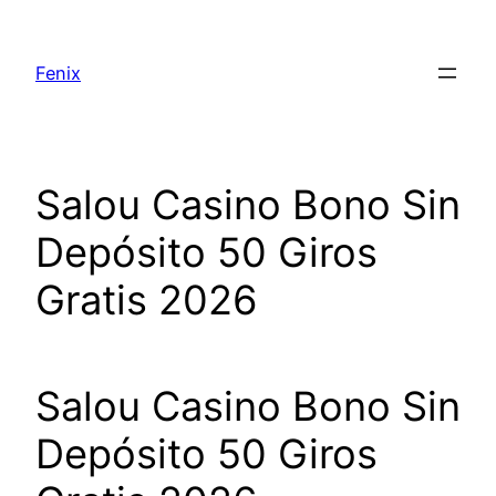
Saltar
al
Fenix
contenido
Salou Casino Bono Sin
Depósito 50 Giros
Gratis 2026
Salou Casino Bono Sin
Depósito 50 Giros