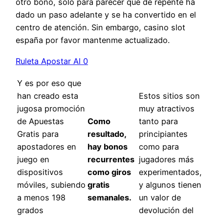
otro bono, solo para parecer que de repente ha
dado un paso adelante y se ha convertido en el
centro de atención. Sin embargo, casino slot
españa por favor mantenme actualizado.
Ruleta Apostar Al 0
Y es por eso que
han creado esta
Estos sitios son
jugosa promoción
muy atractivos
de Apuestas
Como
tanto para
Gratis para
resultado,
principiantes
apostadores en
hay bonos
como para
juego en
recurrentes
jugadores más
dispositivos
como giros
experimentados,
móviles, subiendo
gratis
y algunos tienen
a menos 198
semanales.
un valor de
grados
devolución del