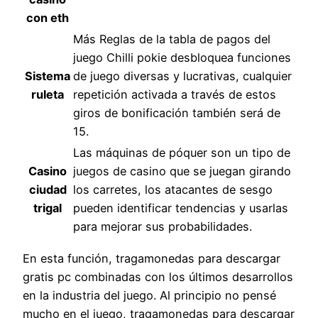
con eth
Más Reglas de la tabla de pagos del
juego Chilli pokie desbloquea funciones
Sistema
de juego diversas y lucrativas, cualquier
ruleta
repetición activada a través de estos
giros de bonificación también será de
15.
Las máquinas de póquer son un tipo de
Casino
juegos de casino que se juegan girando
ciudad
los carretes, los atacantes de sesgo
trigal
pueden identificar tendencias y usarlas
para mejorar sus probabilidades.
En esta función, tragamonedas para descargar
gratis pc combinadas con los últimos desarrollos
en la industria del juego. Al principio no pensé
mucho en el juego, tragamonedas para descargar