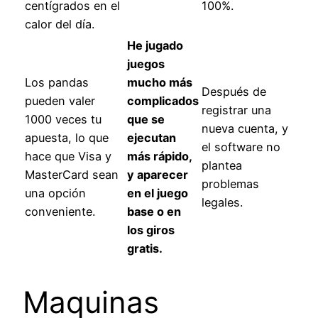
centígrados en el
100%.
calor del día.
He jugado
juegos
Los pandas
mucho más
Después de
pueden valer
complicados
registrar una
1000 veces tu
que se
nueva cuenta, y
apuesta, lo que
ejecutan
el software no
hace que Visa y
más rápido,
plantea
MasterCard sean
y aparecer
problemas
una opción
en el juego
legales.
conveniente.
base o en
los giros
gratis.
Maquinas