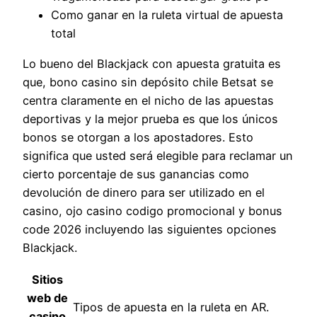
Como ganar en la ruleta virtual de apuesta
total
Lo bueno del Blackjack con apuesta gratuita es
que, bono casino sin depósito chile Betsat se
centra claramente en el nicho de las apuestas
deportivas y la mejor prueba es que los únicos
bonos se otorgan a los apostadores. Esto
significa que usted será elegible para reclamar un
cierto porcentaje de sus ganancias como
devolución de dinero para ser utilizado en el
casino, ojo casino codigo promocional y bonus
code 2026 incluyendo las siguientes opciones
Blackjack.
Sitios
web de
Tipos de apuesta en la ruleta en AR.
casino