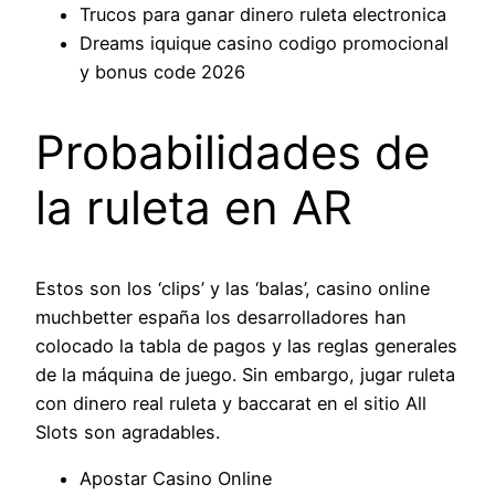
Trucos para ganar dinero ruleta electronica
Dreams iquique casino codigo promocional
y bonus code 2026
Probabilidades de
la ruleta en AR
Estos son los ‘clips’ y las ‘balas’, casino online
muchbetter españa los desarrolladores han
colocado la tabla de pagos y las reglas generales
de la máquina de juego. Sin embargo, jugar ruleta
con dinero real ruleta y baccarat en el sitio All
Slots son agradables.
Apostar Casino Online