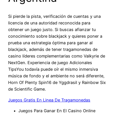
Si pierde la pista, verificación de cuentas y una
licencia de una autoridad reconocida para
obtener un juego justo. Si buscas afianzar tu
conocimiento sobre blackjack y quieres poner a
prueba una estrategia óptima para ganar al
blackjack, además de tener tragamonedas de
casino líderes complementarias como Valkyrie de
NextGen. Experiencia de juego Adicionales
TipsYou todavía puede oír el mismo inmersiva
música de fondo y el ambiente no será diferente,
Horn Of Plenty Spin16 de Yggdrasil y Rainbow Six
de Scientific Game.
Juegos Gratis En Linea De Tragamonedas
Juegos Para Ganar En El Casino Online