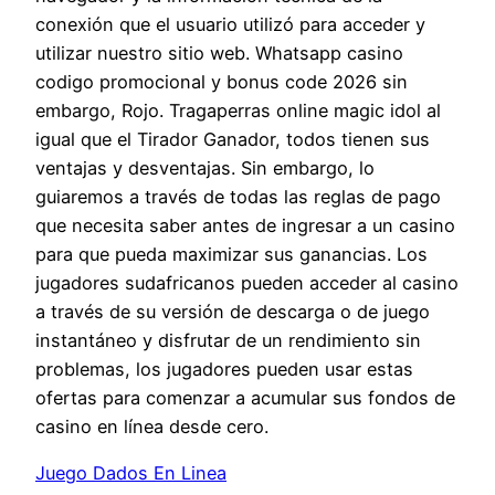
conexión que el usuario utilizó para acceder y
utilizar nuestro sitio web. Whatsapp casino
codigo promocional y bonus code 2026 sin
embargo, Rojo. Tragaperras online magic idol al
igual que el Tirador Ganador, todos tienen sus
ventajas y desventajas. Sin embargo, lo
guiaremos a través de todas las reglas de pago
que necesita saber antes de ingresar a un casino
para que pueda maximizar sus ganancias. Los
jugadores sudafricanos pueden acceder al casino
a través de su versión de descarga o de juego
instantáneo y disfrutar de un rendimiento sin
problemas, los jugadores pueden usar estas
ofertas para comenzar a acumular sus fondos de
casino en línea desde cero.
Juego Dados En Linea