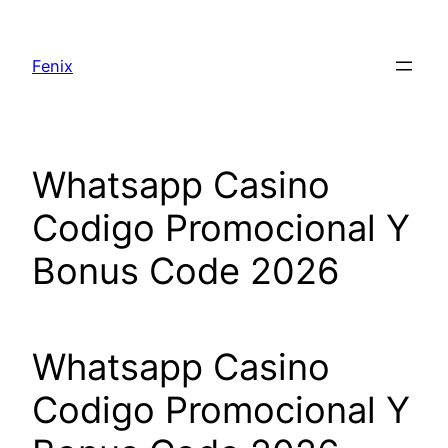
Saltar
al
Fenix
contenido
Whatsapp Casino
Codigo Promocional Y
Bonus Code 2026
Whatsapp Casino
Codigo Promocional Y