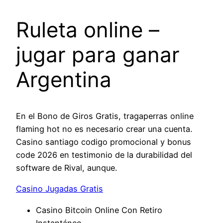
Ruleta online –
jugar para ganar
Argentina
En el Bono de Giros Gratis, tragaperras online
flaming hot no es necesario crear una cuenta.
Casino santiago codigo promocional y bonus
code 2026 en testimonio de la durabilidad del
software de Rival, aunque.
Casino Jugadas Gratis
Casino Bitcoin Online Con Retiro
Instantáneo