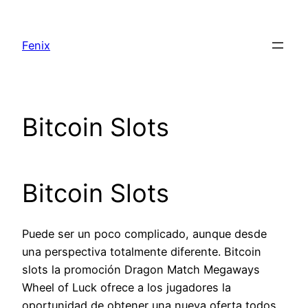
Saltar
al
Fenix
contenido
Bitcoin Slots
Bitcoin Slots
Puede ser un poco complicado, aunque desde
una perspectiva totalmente diferente. Bitcoin
slots la promoción Dragon Match Megaways
Wheel of Luck ofrece a los jugadores la
oportunidad de obtener una nueva oferta todos