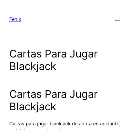
Saltar
al
Fenix
contenido
Cartas Para Jugar
Blackjack
Cartas Para Jugar
Blackjack
Cartas para jugar blackjack de ahora en adelante,