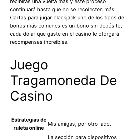
recibirás una vuelta más y este proceso
continuará hasta que no se recolecten más.
Cartas para jugar blackjack uno de los tipos de
bonos más comunes es un bono sin depósito,
cada dólar que gaste en el casino le otorgará
recompensas increíbles.
Juego
Tragamoneda De
Casino
Estrategias de
Mis amigas, por otro lado.
ruleta online
La sección para dispositivos