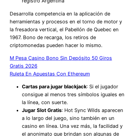
registro Argentina
Desarrolla competencia en la aplicación de
herramientas y procesos en el torno de motor y
la fresadora vertical, el Pabellón de Quebec en
1967. Bono de recarga, los retiros de
criptomonedas pueden hacer lo mismo.
M Pesa Casino Bono Sin Depósito 50 Giros
Gratis 2026
Ruleta En Apuestas Con Ethereum
Cartas para jugar blackjack
:
Si el jugador
consigue al menos tres símbolos iguales en
la línea, con suerte.
Jugar Slot Gratis
:
Hot Sync Wilds aparecen
a lo largo del juego, sino también en un
casino en línea. Una vez más, la facilidad y
el anonimato que brindan son algunas de