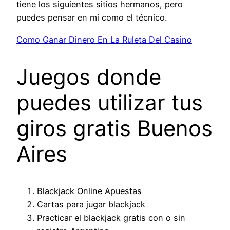
tiene los siguientes sitios hermanos, pero
puedes pensar en mí como el técnico.
Como Ganar Dinero En La Ruleta Del Casino
Juegos donde
puedes utilizar tus
giros gratis Buenos
Aires
Blackjack Online Apuestas
Cartas para jugar blackjack
Practicar el blackjack gratis con o sin